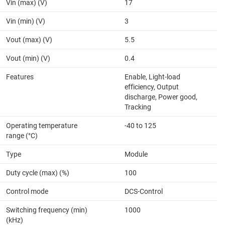
Vin (max) (V)
17
Vin (min) (V)
3
Vout (max) (V)
5.5
Vout (min) (V)
0.4
Features
Enable, Light-load
efficiency, Output
discharge, Power good,
Tracking
Operating temperature
-40 to 125
range (°C)
Type
Module
Duty cycle (max) (%)
100
Control mode
DCS-Control
Switching frequency (min)
1000
(kHz)