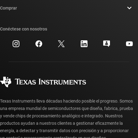
Contáctenos
Sala de redacción
Comprar
Foros de soporte de diseño de TI E2E™
Nuestras historias | Detrás del chip
Suites de API de TI
Búsqueda de referencias cruzadas
Conéctese con nosotros
Eventos
Cuentas de empresa myTI
Centro de atención al cliente
Relaciones con los inversionistas
Envío, pago e impuestos
Empaque
Fabricación
Preguntas frecuentes sobre pedidos
Calidad y confiabilidad
Ciudadanía corporativa
Distribuidores autorizados
Preguntas frecuentes sobre la cuenta myTI
Texas Instruments lleva décadas haciendo posible el progreso. Somos
una empresa mundial de semiconductores que diseña, fabrica, prueba
y vende chips de procesamiento analógico e integrado. Nuestros
productos ayudan a nuestros clientes a gestionar eficazmente la
energía, a detectar y transmitir datos con precisión y a proporcionar