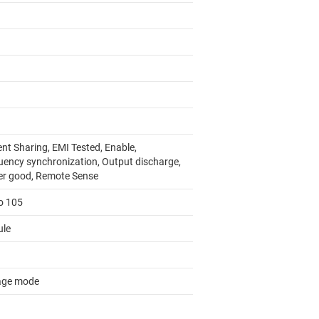
nt Sharing, EMI Tested, Enable,
uency synchronization, Output discharge,
r good, Remote Sense
to 105
le
age mode