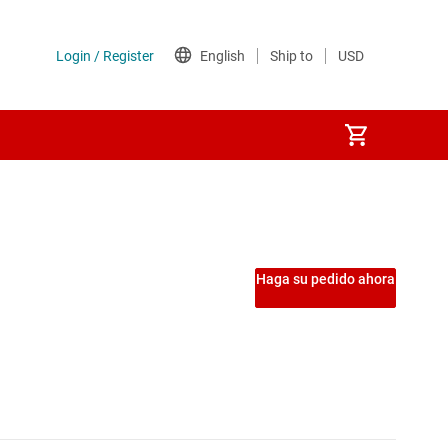
sformador integrado)
Etapas de potencia
)
Interruptores de carga
Haga su pedido ahora
Interruptores del lado de tierra
Interruptores y controladores de protección de potencia
MOSFET