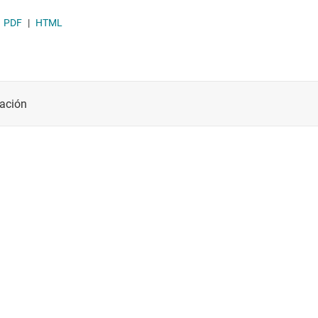
Módulos de energía CC/CC
PDF
|
HTML
Other power management