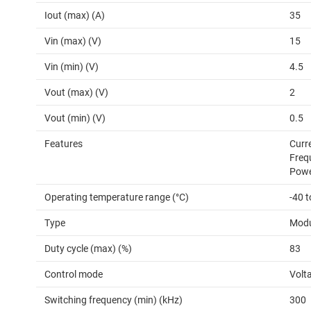
Iout (max) (A)
35
Vin (max) (V)
15
Vin (min) (V)
4.5
Vout (max) (V)
2
Vout (min) (V)
0.5
Features
Curre
Freq
Powe
Operating temperature range (°C)
-40 
Type
Modu
Duty cycle (max) (%)
83
Control mode
Volt
Switching frequency (min) (kHz)
300