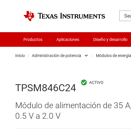
Productos
Aplicaciones
Diseño y desarrollo
Inicio
/
Administración de potencia
/
Módulos de energí
Administración de potencia
Cir
Aislamiento
Cir
TPSM846C24
Amplificadores
Cir
Módulo de alimentación de 35 A, 
Audio, háptica y piezoeléctrica
Con
0.5 V a 2.0 V
Circuitos integrados de gestión de bate
Con