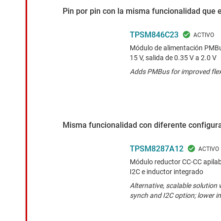
Pin por pin con la misma funcionalidad que 
TPSM846C23
Módulo de alimentación PMBus
15 V, salida de 0.35 V a 2.0 V
Adds PMBus for improved flexib
Misma funcionalidad con diferente configura
TPSM8287A12
Módulo reductor CC-CC apilabl
I2C e inductor integrado
Alternative, scalable solution
synch and I2C option; lower i