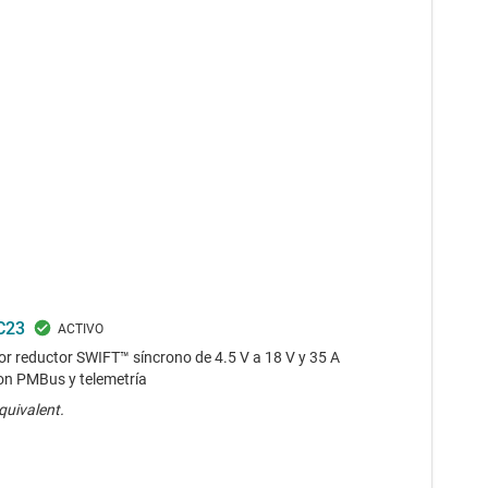
C23
or reductor SWIFT™ síncrono de 4.5 V a 18 V y 35 A
con PMBus y telemetría
quivalent.