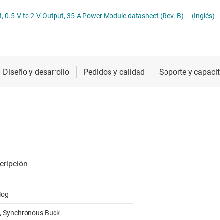
troladores LED
Radiofrecuencia y microondas
TPSM846C24 4.5-V to 15-V Input, 0.5-V to 2-V Output, 35-A Power Module datasheet (Rev. B)
(Inglés)
troladores y alimentación para pantallas LCD y OLED
Relojes y sincronización
Sensores
Servicios de chip y oblea
log
, Synchronous Buck