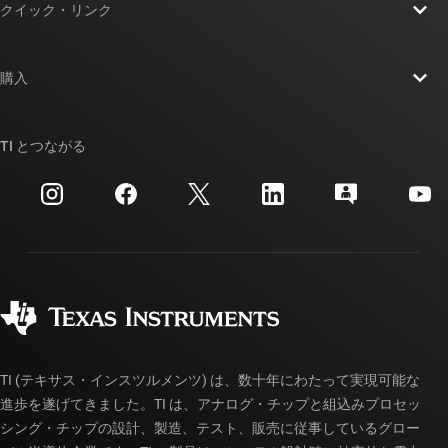
クイック・リンク
採用情報
お問い合わせ
ニュース
購入
TI E2E™ 設計サポート・フォーラム
ストーリー | チップ開発の舞台裏
TI API スイート
クロスリファレンス検索
TI とつながる
イベント
myTI 法人アカウント
カスタマー・サポート・センター
投資家向け情報
配送、お支払い、および税金
パッケージ
製造
ご注文に関する FAQ
品質と信頼性
コーポレート・シティズンシップ
販売特約店
myTI アカウントの FAQ
TI (テキサス・インスツルメンツ) は、数十年にわたって実現可能な
進歩を遂げてきました。TI は、アナログ・チップと組込みプロセッ
シング・チップの設計、製造、テスト、販売に従事しているグロー