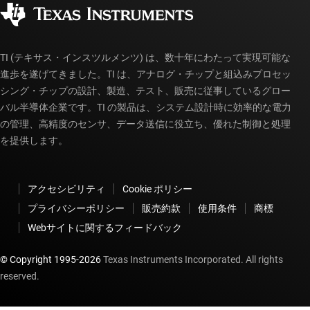
コーポレート・シティズンシップ
販売特約店
myTI アカウントの FAQ
TI (テキサス・インスツルメンツ) は、数十年にわたって実現可能な
進歩を遂げてきました。TI は、アナログ・チップと組込みプロセッ
シング・チップの設計、製造、テスト、販売に従事しているグロー
バル半導体企業です。TI の製品は、システム設計時に効率的な電力
の管理、高精度のセンサ、データ送信に役立ち、優れた制御と処理
を提供します。
アクセシビリティ
Cookie ポリシー
プライバシーポリシー
販売約款
使用条件
商標
Webサイトに関するフィードバック
© Copyright 1995-
2026
Texas Instruments Incorporated. All rights
reserved.