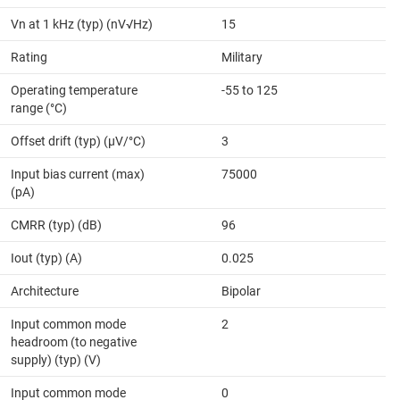
Vn at 1 kHz (typ) (nV√Hz)
15
Rating
Military
Operating temperature
-55 to 125
range (°C)
Offset drift (typ) (µV/°C)
3
Input bias current (max)
75000
(pA)
CMRR (typ) (dB)
96
Iout (typ) (A)
0.025
Architecture
Bipolar
Input common mode
2
headroom (to negative
supply) (typ) (V)
Input common mode
0