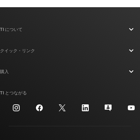
TI について
TI の概要
クイック・リンク
採用情報
お問い合わせ
ニュース
購入
TI E2E™ 設計サポート・フォーラム
ストーリー | チップ開発の舞台裏
TI API スイート
クロスリファレンス検索
TI とつながる
イベント
myTI 法人アカウント
カスタマー・サポート・センター
投資家向け情報
配送、お支払い、および税金
パッケージ
製造
ご注文に関する FAQ
品質と信頼性