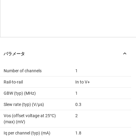
Number of channels
1
Rail-to-rail
In to V+
GBW (typ) (MHz)
1
Slew rate (typ) (V/µs)
0.3
Vos (offset voltage at 25°C)
2
(max) (mV)
Iq per channel (typ) (mA)
1.8