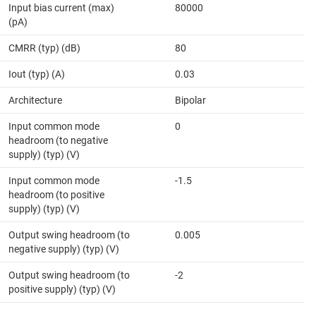
Input bias current (max)
80000
(pA)
CMRR (typ) (dB)
80
Iout (typ) (A)
0.03
Architecture
Bipolar
Input common mode
0
headroom (to negative
supply) (typ) (V)
Input common mode
-1.5
headroom (to positive
supply) (typ) (V)
Output swing headroom (to
0.005
negative supply) (typ) (V)
Output swing headroom (to
-2
positive supply) (typ) (V)