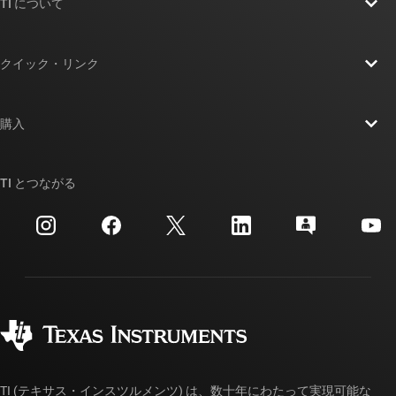
TI について
TI の概要
クイック・リンク
採用情報
お問い合わせ
ニュース
購入
TI E2E™ 設計サポート・フォーラム
ストーリー | チップ開発の舞台裏
TI API スイート
クロスリファレンス検索
TI とつながる
イベント
myTI 法人アカウント
カスタマー・サポート・センター
投資家向け情報
配送、お支払い、および税金
パッケージ
製造
ご注文に関する FAQ
品質と信頼性
コーポレート・シティズンシップ
販売特約店
myTI アカウントの FAQ
TI (テキサス・インスツルメンツ) は、数十年にわたって実現可能な