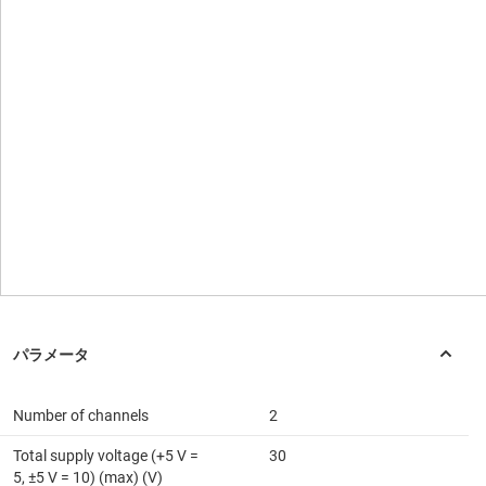
Number of channels
2
Total supply voltage (+5 V =
30
5, ±5 V = 10) (max) (V)