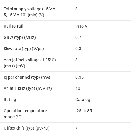
Total supply voltage (+5 V =
3
5, ±5 V = 10) (min) (V)
Rail-to-rail
In to V-
GBW (typ) (MHz)
0.7
Slew rate (typ) (V/µs)
0.3
Vos (offset voltage at 25°C)
3
(max) (mV)
Iq per channel (typ) (mA)
0.35
Vn at 1 kHz (typ) (nV√Hz)
40
Rating
Catalog
Operating temperature
-25 to 85
range (°C)
Offset drift (typ) (µV/°C)
7