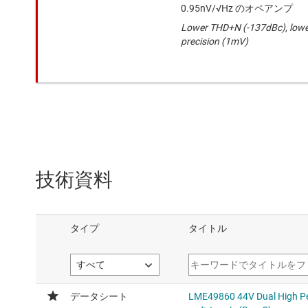
0.95nV/√Hz のオペアンプ
Lower THD+N (-137dBc), lower
precision (1mV)
技術資料