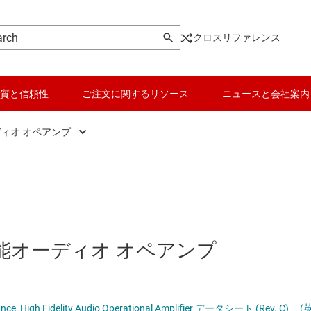
クロスリファレンス
質と信頼性
ご注文に関するリソース
ニュースと会社案内
ィオ オペアンプ
オーディオ オペアンプ
データ コンバータ
)
パワー オペアンプ
バッテリ管理 IC
汎用オペアンプ
パワー マネージメント
高性能オーディオ オペアンプ
ョン アンプ
高精度オペアンプ (Vos が 1mV 未満)
マイコン (MCU) / プロセッサ
ピエゾ
イン アンプ (PGA/VGA)
高速オペアンプ (50MHz 以上のゲイン帯域幅：GBW)
モータ ドライバ
ce, High Fidelity Audio Operational Amplifier データシート (Rev. C)
(