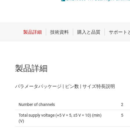
クロックとタイミング
完全差動アンプ
スイッチ/マルチプレクサ
差動アンプ
センサ
計測アンプ
ダイ / ウェハー サービス
電流センシング アン
製品詳細
Number of channels
2
Total supply voltage (+5 V = 5, ±5 V = 10) (min)
5
(V)