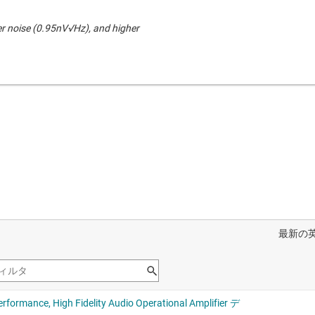
 noise (0.95nV√Hz), and higher