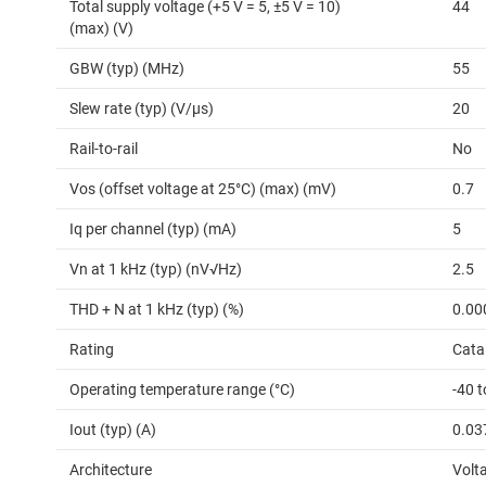
Total supply voltage (+5 V = 5, ±5 V = 10)
44
(max) (V)
GBW (typ) (MHz)
55
Slew rate (typ) (V/µs)
20
Rail-to-rail
No
Vos (offset voltage at 25°C) (max) (mV)
0.7
Iq per channel (typ) (mA)
5
Vn at 1 kHz (typ) (nV√Hz)
2.5
THD + N at 1 kHz (typ) (%)
0.00
Rating
Cata
Operating temperature range (°C)
-40 t
Iout (typ) (A)
0.03
Architecture
Volt