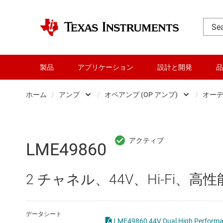
製品
アプリケーション
設計と開発
品
ホーム
/
アンプ
/
オペアンプ (OP アンプ)
/
オーデ
DLP 製品
Other amplifiers
RF とマイクロ波
オペアンプ (OP アンプ
LME49860
アンプ
コンパレータ
2 チャネル、44V、Hi-Fi、
インターフェイス
スペシャル ファンクシ
オーディオ、ハプティクス、および
プログラマブル / 可変ゲ
データシート
LME49860 44V Dual High Performan