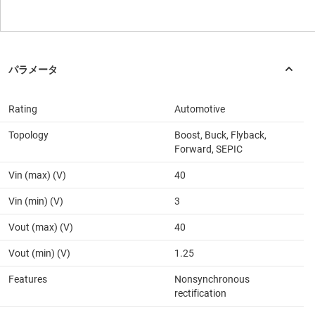
Rating
Automotive
Topology
Boost, Buck, Flyback,
Forward, SEPIC
Vin (max) (V)
40
Vin (min) (V)
3
Vout (max) (V)
40
Vout (min) (V)
1.25
Features
Nonsynchronous
rectification