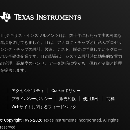
品質と信頼性
コーポレート・シティズンシップ
販売特約店
myTI アカウントの FAQ
TI (テキサス・インスツルメンツ) は、数十年にわたって実現可能な
進歩を遂げてきました。TI は、アナログ・チップと組込みプロセッ
シング・チップの設計、製造、テスト、販売に従事しているグロー
バル半導体企業です。TI の製品は、システム設計時に効率的な電力
の管理、高精度のセンサ、データ送信に役立ち、優れた制御と処理
を提供します。
アクセシビリティ
Cookie ポリシー
プライバシーポリシー
販売約款
使用条件
商標
Webサイトに関するフィードバック
© Copyright 1995-
2026
Texas Instruments Incorporated. All rights
reserved.