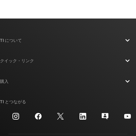
TI について
TI の概要
クイック・リンク
採用情報
お問い合わせ
ニュース
購入
TI E2E™ 設計サポート・フォーラム
ストーリー | チップ開発の舞台裏
TI API スイート
クロスリファレンス検索
TI とつながる
イベント
myTI 法人アカウント
カスタマー・サポート・センター
投資家向け情報
配送、お支払い、および税金
パッケージ
製造
ご注文に関する FAQ