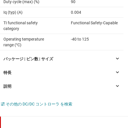
Duty cycle (max) (%)
90
Iq (typ) (A)
0.004
TI functional safety
Functional Safety-Capable
category
Operating temperature
-40 to 125
range (°C)
その他の DC/DC コントローラ を検索