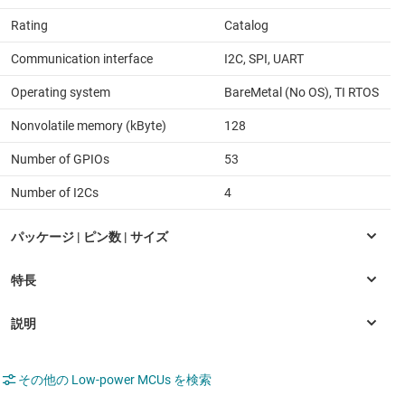
Rating
Catalog
Communication interface
I2C, SPI, UART
Operating system
BareMetal (No OS), TI RTOS
Nonvolatile memory (kByte)
128
Number of GPIOs
53
Number of I2Cs
4
その他の Low-power MCUs を検索