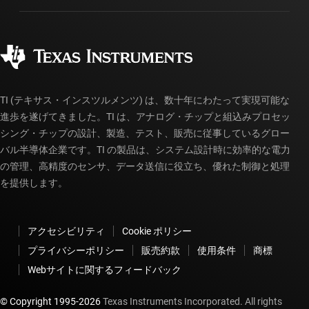
製造
ご注文に関する FAQ
品質と信頼性
コーポレート・シティズンシップ
販売特約店
myTI アカウントの FAQ
TI (テキサス・インスツルメンツ) は、数十年にわたって実現可能な
進歩を遂げてきました。TI は、アナログ・チップと組込みプロセッ
シング・チップの設計、製造、テスト、販売に従事しているグロー
バル半導体企業です。TI の製品は、システム設計時に効率的な電力
の管理、高精度のセンサ、データ送信に役立ち、優れた制御と処理
を提供します。
アクセシビリティ
Cookie ポリシー
プライバシーポリシー
販売約款
使用条件
商標
Webサイトに関するフィードバック
© Copyright 1995-
2026
Texas Instruments Incorporated. All rights