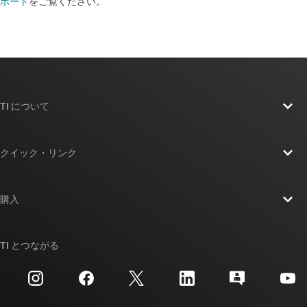
ポート
をご覧ください。​​​​​​​​​​​​​​
TI について
TI の概要
クイック・リンク
採用情報
お問い合わせ
ニュース
購入
TI E2E™ 設計サポート・フォーラム
ストーリー | チップ開発の舞台裏
TI API スイート
クロスリファレンス検索
TI とつながる
イベント
myTI 法人アカウント
カスタマー・サポート・センター
投資家向け情報
配送、お支払い、および税金
パッケージ