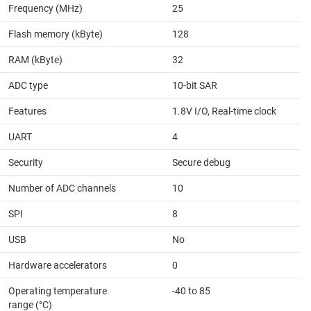
Frequency (MHz)
25
Flash memory (kByte)
128
RAM (kByte)
32
ADC type
10-bit SAR
Features
1.8V I/O, Real-time clock
UART
4
Security
Secure debug
Number of ADC channels
10
SPI
8
USB
No
Hardware accelerators
0
Operating temperature
-40 to 85
range (°C)