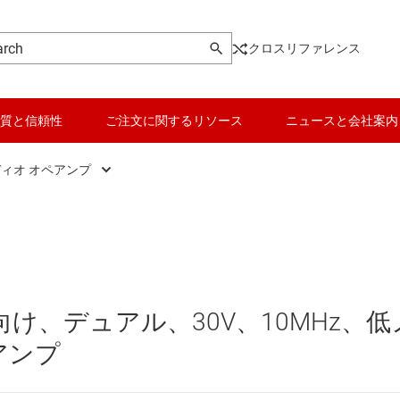
クロスリファレンス
質と信頼性
ご注文に関するリソース
ニュースと会社案内
ィオ オペアンプ
オーディオ オペアンプ
データ コンバータ
)
パワー オペアンプ
バッテリ管理 IC
汎用オペアンプ
パワー マネージメント
け、デュアル、30V、10MHz、低
ョン アンプ
高精度オペアンプ (Vos が 1mV 未満)
マイコン (MCU) / プロセッサ
ペアンプ
ピエゾ
イン アンプ (PGA/VGA)
高速オペアンプ (50MHz 以上のゲイン帯域幅：GBW)
モータ ドライバ