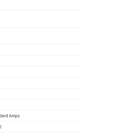
dard Amps
2