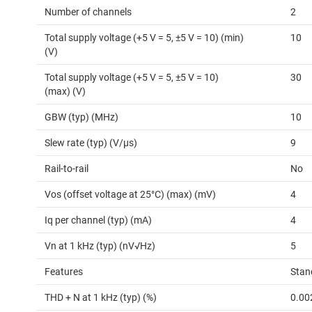
Number of channels
2
Total supply voltage (+5 V = 5, ±5 V = 10) (min)
10
(V)
Total supply voltage (+5 V = 5, ±5 V = 10)
30
(max) (V)
GBW (typ) (MHz)
10
Slew rate (typ) (V/µs)
9
Rail-to-rail
No
Vos (offset voltage at 25°C) (max) (mV)
4
Iq per channel (typ) (mA)
4
Vn at 1 kHz (typ) (nV√Hz)
5
Features
Stan
THD + N at 1 kHz (typ) (%)
0.00