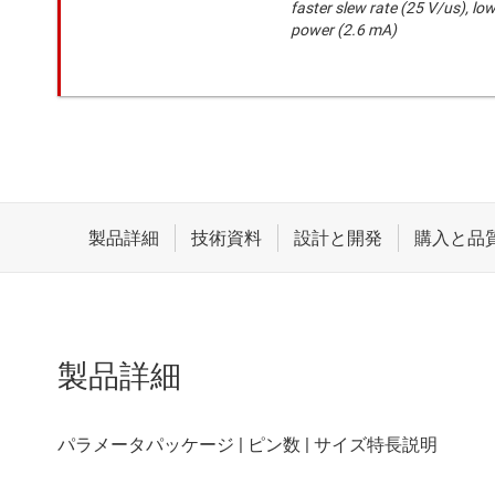
faster slew rate (25 V/us), lo
power (2.6 mA)
製品詳細