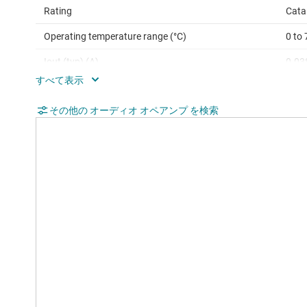
Rating
Cata
Operating temperature range (°C)
0 to 
Iout (typ) (A)
0.03
Architecture
Bipo
その他の オーディオ オペアンプ を検索
CMRR (typ) (dB)
100
Input bias current (max) (pA)
800