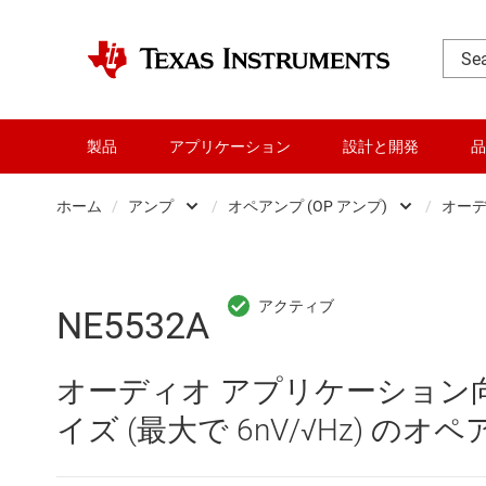
製品
アプリケーション
設計と開発
品
ホーム
/
アンプ
/
オペアンプ (OP アンプ)
/
オーデ
DLP 製品
Other amplifiers
RF とマイクロ波
オペアンプ (OP アンプ
NE5532A
アンプ
コンパレータ
オーディオ アプリケーション向
インターフェイス
スペシャル ファンクシ
イズ (最大で 6nV/√Hz) のオ
オーディオ、ハプティクス、および
プログラマブル / 可変ゲ