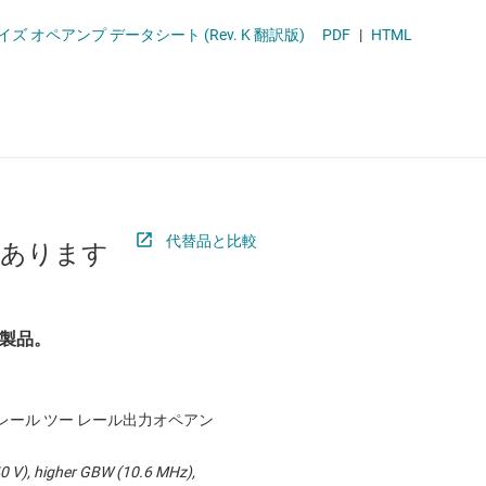
ロジックと電圧変換
ノイズ オペアンプ データシート (Rev. K 翻訳版)
PDF
|
HTML
ワイヤレス コネクティビティ
受動 (パッシブ) とディスクリート
プ
絶縁
代替品と比較
があります
製品。
z、レール ツー レール出力オペアン
40 V), higher GBW (10.6 MHz),