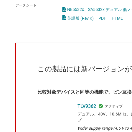
クロックとタイミング
完全差動アンプ
データシート
NE5532x、SA5532x デュアル 低
スイッチ/マルチプレクサ
差動アンプ
英語版 (Rev.K)
PDF
|
HTML
センサ
計測アンプ
ダイ / ウェハー サービス
電流センシング アン
この製品には新バージョン
比較対象デバイスと同等の機能で、ピン互換
TLV9362
デュアル、40V、10.6MH
プ
Wider supply range (4.5 V to 