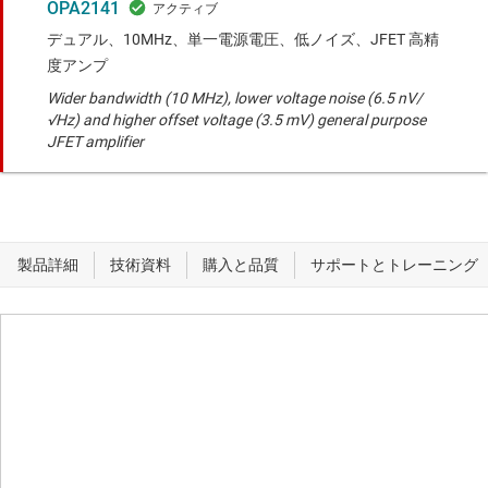
OPA2141
デュアル、10MHz、単一電源電圧、低ノイズ、JFET 高精
度アンプ
Wider bandwidth (10 MHz), lower voltage noise (6.5 nV/
√Hz) and higher offset voltage (3.5 mV) general purpose
JFET amplifier