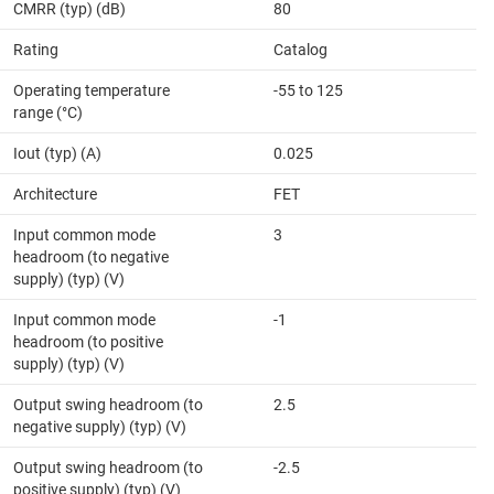
CMRR (typ) (dB)
80
Rating
Catalog
Operating temperature
-55 to 125
range (°C)
Iout (typ) (A)
0.025
Architecture
FET
Input common mode
3
headroom (to negative
supply) (typ) (V)
Input common mode
-1
headroom (to positive
supply) (typ) (V)
Output swing headroom (to
2.5
negative supply) (typ) (V)
Output swing headroom (to
-2.5
positive supply) (typ) (V)