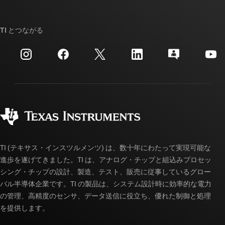
TI E2E™ 設計サポート・フォーラム
ストーリー | チップ開発の舞台裏
TI API スイート
クロスリファレンス検索
TI とつながる
イベント
myTI 法人アカウント
カスタマー・サポート・センター
投資家向け情報
配送、お支払い、および税金
パッケージ
製造
ご注文に関する FAQ
品質と信頼性
コーポレート・シティズンシップ
販売特約店
myTI アカウントの FAQ
TI (テキサス・インスツルメンツ) は、数十年にわたって実現可能な
進歩を遂げてきました。TI は、アナログ・チップと組込みプロセッ
シング・チップの設計、製造、テスト、販売に従事しているグロー
バル半導体企業です。TI の製品は、システム設計時に効率的な電力
の管理、高精度のセンサ、データ送信に役立ち、優れた制御と処理
を提供します。