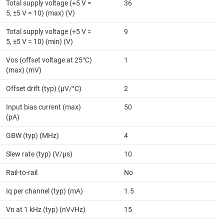
Total supply voltage (+5 V =
36
5, ±5 V = 10) (max) (V)
Total supply voltage (+5 V =
9
5, ±5 V = 10) (min) (V)
Vos (offset voltage at 25°C)
1
(max) (mV)
Offset drift (typ) (µV/°C)
2
Input bias current (max)
50
(pA)
GBW (typ) (MHz)
4
Slew rate (typ) (V/µs)
10
Rail-to-rail
No
Iq per channel (typ) (mA)
1.5
Vn at 1 kHz (typ) (nV√Hz)
15