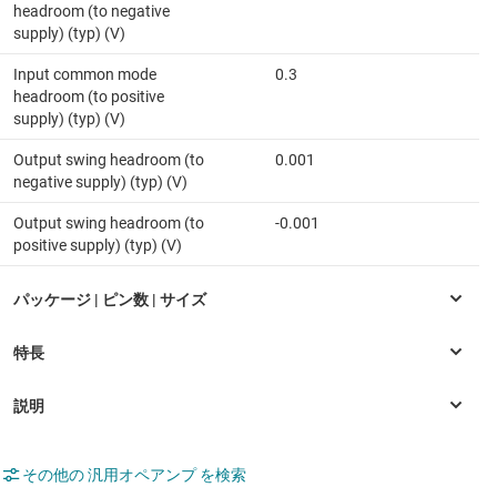
headroom (to negative
supply) (typ) (V)
Input common mode
0.3
headroom (to positive
supply) (typ) (V)
Output swing headroom (to
0.001
negative supply) (typ) (V)
Output swing headroom (to
-0.001
positive supply) (typ) (V)
その他の 汎用オペアンプ を検索