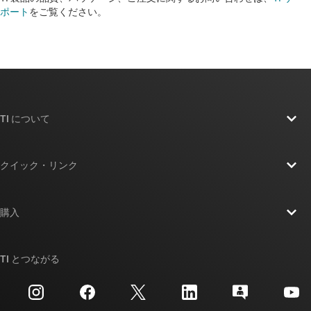
ポート
をご覧ください。​​​​​​​​​​​​​​
TI について
TI の概要
クイック・リンク
採用情報
お問い合わせ
ニュース
購入
TI E2E™ 設計サポート・フォーラム
ストーリー | チップ開発の舞台裏
TI API スイート
クロスリファレンス検索
TI とつながる
イベント
myTI 法人アカウント
カスタマー・サポート・センター
投資家向け情報
配送、お支払い、および税金