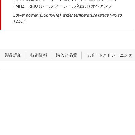
1MHz、RRIO (レール ツー レール入出力) オペアンプ
Lower power (0.06mA Iq), wider temperature range (-40 to
125C)