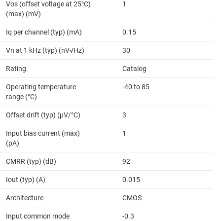
Vos (offset voltage at 25°C)
1
(max) (mV)
Iq per channel (typ) (mA)
0.15
Vn at 1 kHz (typ) (nV√Hz)
30
Rating
Catalog
Operating temperature
-40 to 85
range (°C)
Offset drift (typ) (µV/°C)
3
Input bias current (max)
1
(pA)
CMRR (typ) (dB)
92
Iout (typ) (A)
0.015
Architecture
CMOS
Input common mode
-0.3