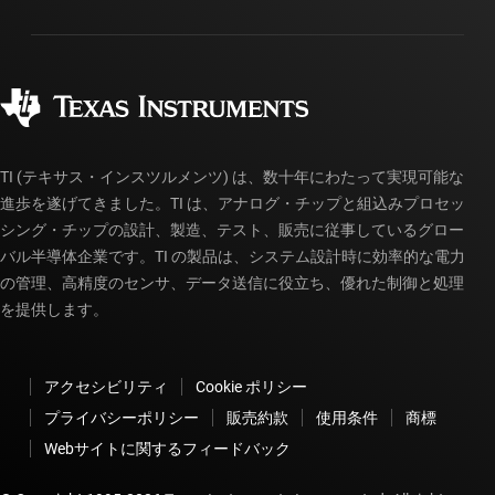
パッケージ
製造
ご注文に関する FAQ
品質と信頼性
コーポレート・シティズンシップ
販売特約店
myTI アカウントの FAQ
TI (テキサス・インスツルメンツ) は、数十年にわたって実現可能な
進歩を遂げてきました。TI は、アナログ・チップと組込みプロセッ
シング・チップの設計、製造、テスト、販売に従事しているグロー
バル半導体企業です。TI の製品は、システム設計時に効率的な電力
の管理、高精度のセンサ、データ送信に役立ち、優れた制御と処理
を提供します。
アクセシビリティ
Cookie ポリシー
プライバシーポリシー
販売約款
使用条件
商標
Webサイトに関するフィードバック