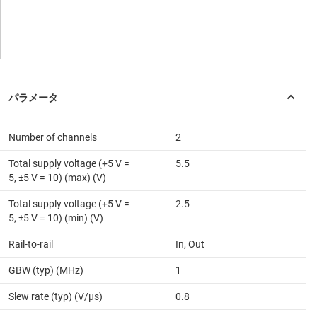
Number of channels
2
Total supply voltage (+5 V =
5.5
5, ±5 V = 10) (max) (V)
Total supply voltage (+5 V =
2.5
5, ±5 V = 10) (min) (V)
Rail-to-rail
In, Out
GBW (typ) (MHz)
1
Slew rate (typ) (V/µs)
0.8