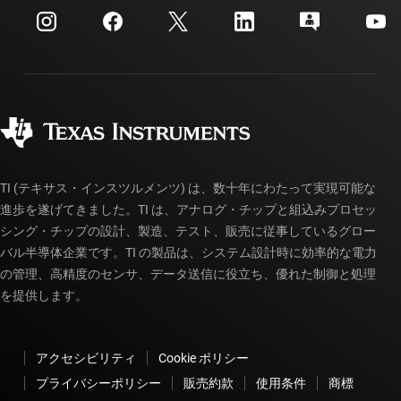
カスタマー・サポート・センター
投資家向け情報
配送、お支払い、および税金
パッケージ
製造
ご注文に関する FAQ
品質と信頼性
コーポレート・シティズンシップ
販売特約店
myTI アカウントの FAQ
TI (テキサス・インスツルメンツ) は、数十年にわたって実現可能な
進歩を遂げてきました。TI は、アナログ・チップと組込みプロセッ
シング・チップの設計、製造、テスト、販売に従事しているグロー
バル半導体企業です。TI の製品は、システム設計時に効率的な電力
の管理、高精度のセンサ、データ送信に役立ち、優れた制御と処理
を提供します。
アクセシビリティ
Cookie ポリシー
プライバシーポリシー
販売約款
使用条件
商標