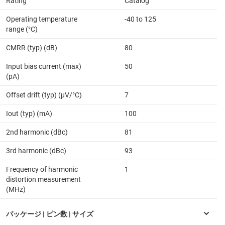
Rating
Catalog
Operating temperature
-40 to 125
range (°C)
CMRR (typ) (dB)
80
Input bias current (max)
50
(pA)
Offset drift (typ) (µV/°C)
7
Iout (typ) (mA)
100
2nd harmonic (dBc)
81
3rd harmonic (dBc)
93
Frequency of harmonic
1
distortion measurement
(MHz)