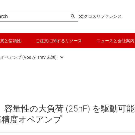
クロスリファレンス
質と信頼性
ご注文に関するリソース
ニュースと会社案内
ペアンプ (Vos が 1mV 未満)
オーディオ オペアンプ
データ コンバータ
)
パワー オペアンプ
バッテリ管理 IC
汎用オペアンプ
パワー マネージメント
z)、容量性の大負荷 (25nF) を駆動可
ョン アンプ
高精度オペアンプ (Vos が 1mV 未満)
マイコン (MCU) / プロセッサ
高精度オペアンプ
ピエゾ
イン アンプ (PGA/VGA)
高速オペアンプ (50MHz 以上のゲイン帯域幅：GBW)
モータ ドライバ