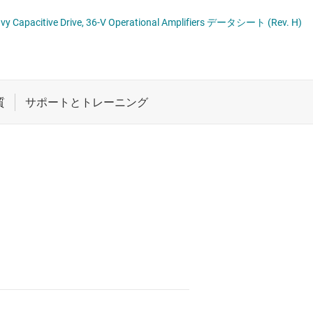
ロジックと電圧変換
OPAx202 Precision, Low-Noise, Heavy Capacitive Drive, 36-V Operational Amplifiers データシート (Rev. H)
ワイヤレス コネクティビティ
受動 (パッシブ) とディスクリート
プ
絶縁