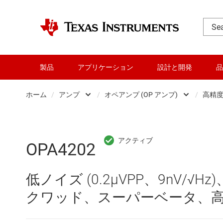
製品
アプリケーション
設計と開発
品
ホーム
/
アンプ
/
オペアンプ (OP アンプ)
/
高精度オ
DLP 製品
Other amplifiers
RF とマイクロ波
オペアンプ (OP アンプ
OPA4202
アンプ
コンパレータ
低ノイズ (0.2μVPP、9nV/√H
インターフェイス
スペシャル ファンクシ
クワッド、スーパーベータ、
オーディオ、ハプティクス、および
プログラマブル / 可変ゲ