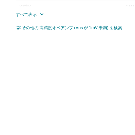
Rating
Cata
Operating temperature range (°C)
-40 
その他の 高精度オペアンプ (Vos が 1mV 未満) を検索
Iout (typ) (A)
0.03
Architecture
Bipo
Input common mode headroom (to negative
1.5
supply) (typ) (V)
Input common mode headroom (to positive
-1.5
supply) (typ) (V)
Output swing headroom (to negative supply)
0.65
(typ) (V)
Output swing headroom (to positive supply)
0.65
(typ) (V)
THD + N at 1 kHz (typ) (%)
0.00