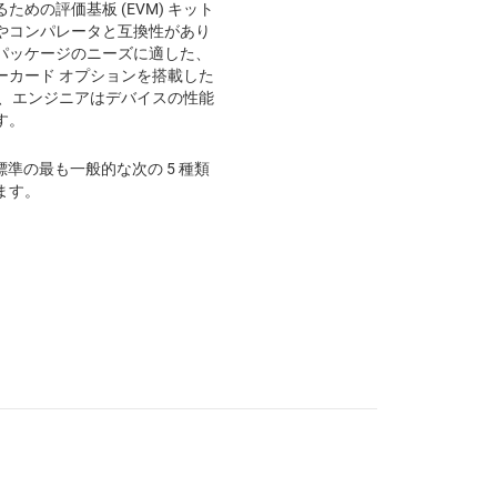
めの評価基板 (EVM) キット
やコンパレータと互換性があり
パッケージのニーズに適した、
ーカード オプションを搭載した
り、エンジニアはデバイスの性能
す。
界標準の最も一般的な次の 5 種類
ます。