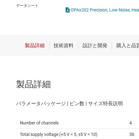
クロックとタイミング
完全差動アンプ
データシート
スイッチ/マルチプレクサ
差動アンプ
センサ
計測アンプ
ダイ / ウェハー サービス
電流センシング アン
製品詳細
Number of channels
4
Total supply voltage (+5 V = 5, ±5 V = 10)
36