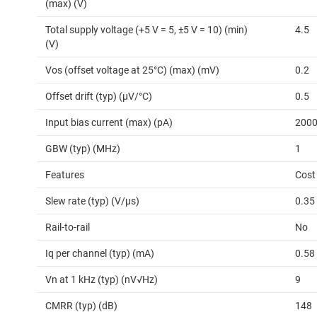
(max) (V)
Total supply voltage (+5 V = 5, ±5 V = 10) (min)
4.5
(V)
Vos (offset voltage at 25°C) (max) (mV)
0.2
Offset drift (typ) (µV/°C)
0.5
Input bias current (max) (pA)
200
GBW (typ) (MHz)
1
Features
Cost
Slew rate (typ) (V/µs)
0.35
Rail-to-rail
No
Iq per channel (typ) (mA)
0.58
Vn at 1 kHz (typ) (nV√Hz)
9
CMRR (typ) (dB)
148