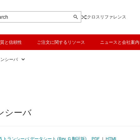
クロスリファレンス
質と信頼性
ご注文に関するリソース
ニュースと会社案内
各トランシーバ
ンシーバ
データ コンバータ
USB IC
playPort、MIPI の各 IC
バッテリ管理 IC
その他のインター
SPI の各 IC
パワー マネージメント
イーサネット IC
ランシーバ
とデジタル I/O
マイコン (MCU) / プロセッサ
システム ベース チッ
ピエゾ
ンシーバ
モータ ドライバ
シリアル デジタル イ
85 トランシーバ データシート (Rev. G 翻訳版)
PDF
|
HTML