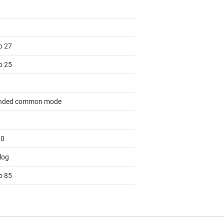
o 27
o 25
nded common mode
00
log
o 85