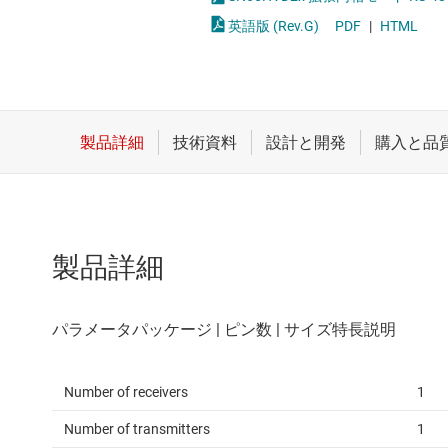
クロックとタイミング
LVDS、M-L
英語版 (Rev.G)
PDF
|
HTML
スイッチ/マルチプレクサ
PCIe、SAS
センサ
RS-232
ダイ / ウェハー サービス
RS-485 
製品詳細
Number of receivers
1
Number of transmitters
1