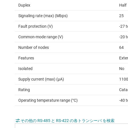
Duplex
Half
Signaling rate (max) (Mbps)
25
Fault protection (V)
-27 t
Common-mode range (V)
-20 t
Number of nodes
64
Features
Exte
Isolated
No
Supply current (max) (µA)
110
Rating
Cata
Operating temperature range (°C)
-40 t
その他の RS-485 と RS-422 の各トランシーバ を検索