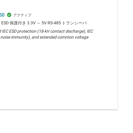
50
EC ESD 保護付き 3.3V ～ 5V RS-485 トランシーバ
 IEC ESD protection (18-kV contact discharge), IEC
 noise immunity), and extended common voltage