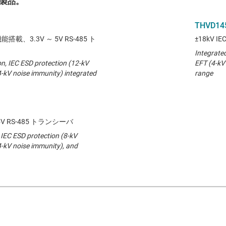
製品。
THVD14
能搭載、3.3V ～ 5V RS-485 ト
±18kV I
Integrated
on, IEC ESD protection (12-kV
EFT (4-kV
4-kV noise immunity) integrated
range
V RS-485 トランシーバ
 IEC ESD protection (8-kV
4-kV noise immunity), and