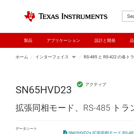
製品
アプリケーション
設計と開発
品
ホーム
/
インターフェイス
/
RS-485 と RS-422 の
DLP 製品
CAN トラ
RF とマイクロ波
HDMI、Dis
SN65HVD23
アンプ
I2C、I3C、
拡張同相モード、RS-485 ト
インターフェイス
IO-Link 
オーディオ、ハプティクス、および
LIN トラ
データシート
SN65HVD2x 拡張同相モード RS-4