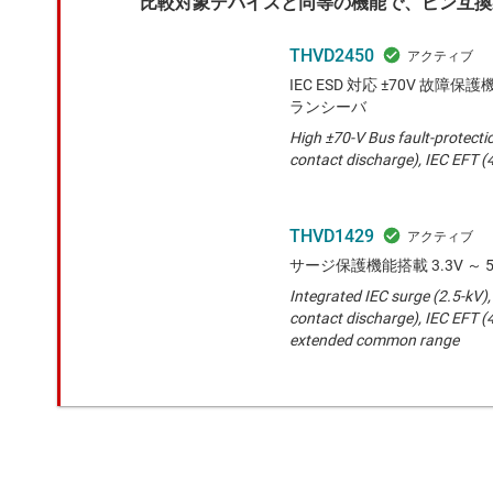
比較対象デバイスと同等の機能で、ピン互換
THVD2450
IEC ESD 対応 ±70V 故障保護機
ランシーバ
High ±70-V Bus fault-protecti
contact discharge), IEC EFT (
THVD1429
サージ保護機能搭載 3.3V ～ 5
Integrated IEC surge (2.5-kV),
contact discharge), IEC EFT (
extended common range