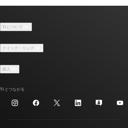
TI について
TI の概要
クイック・リンク
採用情報
お問い合わせ
ニュース
購入
TI E2E™ 設計サポート・フォーラム
ストーリー | チップ開発の舞台裏
TI API スイート
クロスリファレンス検索
TI とつながる
イベント
myTI 法人アカウント
カスタマー・サポート・センター
投資家向け情報
配送、お支払い、および税金
パッケージ
製造
ご注文に関する FAQ
品質と信頼性