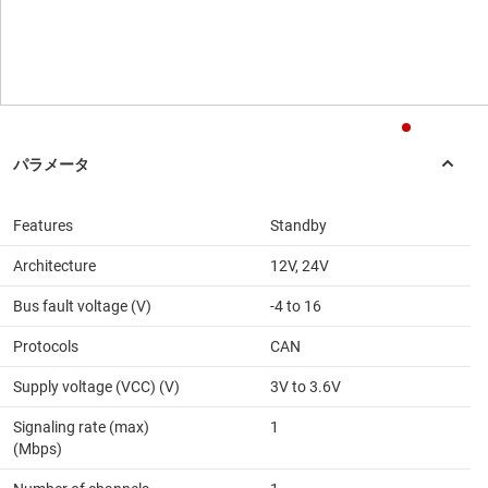
Features
Standby
Architecture
12V, 24V
Bus fault voltage (V)
-4 to 16
Protocols
CAN
Supply voltage (VCC) (V)
3V to 3.6V
Signaling rate (max)
1
(Mbps)