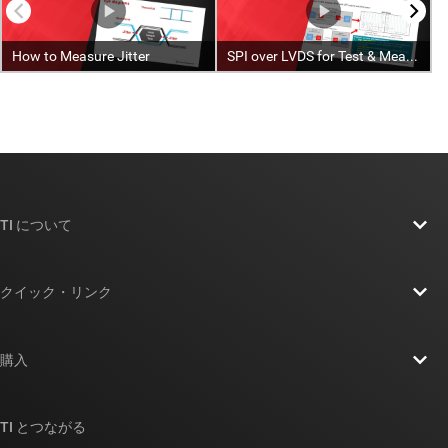
TI について
TI の概要
クイック・リンク
採用情報
お問い合わせ
ニュース
購入
TI E2E™ 設計サポート・フォーラム
ストーリー | チップ開発の舞台裏
TI API スイート
クロスリファレンス検索
TI とつながる
イベント