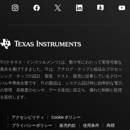
myTI 法人アカウント
カスタマー・サポート・センター
投資家向け情報
配送、お支払い、および税金
パッケージ
製造
ご注文に関する FAQ
品質と信頼性
コーポレート・シティズンシップ
販売特約店
myTI アカウントの FAQ
TI (テキサス・インスツルメンツ) は、数十年にわたって実現可能な
進歩を遂げてきました。TI は、アナログ・チップと組込みプロセッ
シング・チップの設計、製造、テスト、販売に従事しているグロー
バル半導体企業です。TI の製品は、システム設計時に効率的な電力
の管理、高精度のセンサ、データ送信に役立ち、優れた制御と処理
を提供します。
アクセシビリティ
Cookie ポリシー
プライバシーポリシー
販売約款
使用条件
商標