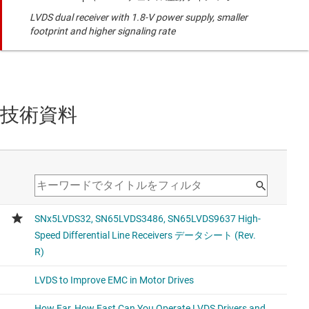
LVDS dual receiver with 1.8-V power supply, smaller
footprint and higher signaling rate
技術資料