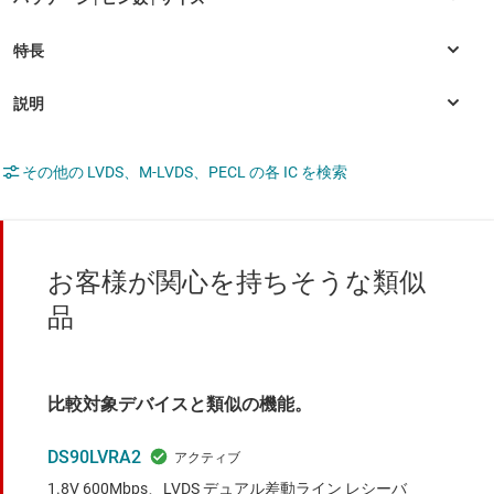
その他の LVDS、M-LVDS、PECL の各 IC を検索
お客様が関心を持ちそうな類似
品
比較対象デバイスと類似の機能。
DS90LVRA2
1.8V 600Mbps、LVDS デュアル差動ライン レシーバ