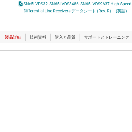
SNx5LVDS32, SN65LVDS3486, SN65LVDS9637 High-Speed
Differential Line Receivers データシート (Rev. R)
(英語)