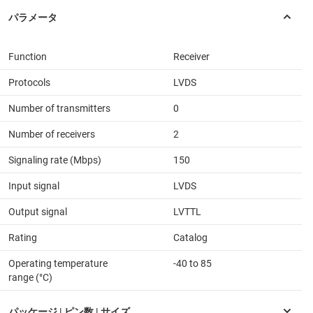
Function
Receiver
Protocols
LVDS
Number of transmitters
0
Number of receivers
2
Signaling rate (Mbps)
150
Input signal
LVDS
Output signal
LVTTL
Rating
Catalog
Operating temperature
-40 to 85
range (°C)