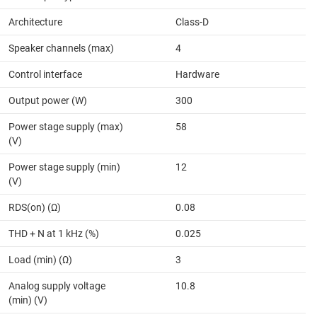
Architecture
Class-D
Speaker channels (max)
4
Control interface
Hardware
Output power (W)
300
Power stage supply (max)
58
(V)
Power stage supply (min)
12
(V)
RDS(on) (Ω)
0.08
THD + N at 1 kHz (%)
0.025
Load (min) (Ω)
3
Analog supply voltage
10.8
(min) (V)