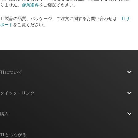
りません。
使用条件
をご確認ください。
TI 製品の品質、パッケージ、ご注文に関するお問い合わせは、
TI サ
ポート
をご覧ください。​​​​​​​​​​​​​​
TI について
TI の概要
クイック・リンク
採用情報
お問い合わせ
ニュース
購入
TI E2E™ 設計サポート・フォーラム
ストーリー | チップ開発の舞台裏
TI API スイート
クロスリファレンス検索
TI とつながる