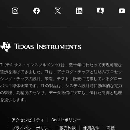
イベント
myTI 法人アカウント
カスタマー・サポート・センター
投資家向け情報
配送、お支払い、および税金
パッケージ
製造
ご注文に関する FAQ
品質と信頼性
コーポレート・シティズンシップ
販売特約店
myTI アカウントの FAQ
TI (テキサス・インスツルメンツ) は、数十年にわたって実現可能な
進歩を遂げてきました。TI は、アナログ・チップと組込みプロセッ
シング・チップの設計、製造、テスト、販売に従事しているグロー
バル半導体企業です。TI の製品は、システム設計時に効率的な電力
の管理、高精度のセンサ、データ送信に役立ち、優れた制御と処理
を提供します。
アクセシビリティ
Cookie ポリシー
プライバシーポリシー
販売約款
使用条件
商標