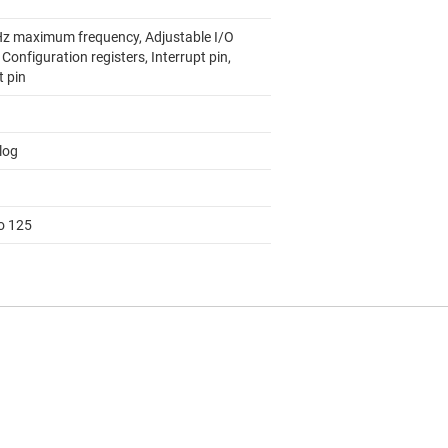
z maximum frequency, Adjustable I/O
, Configuration registers, Interrupt pin,
t pin
log
to 125