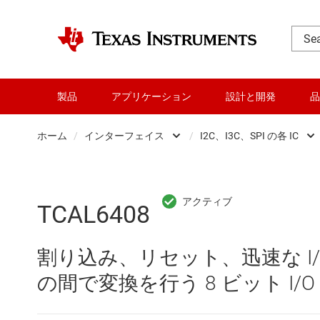
製品
アプリケーション
設計と開発
品
ホーム
/
インターフェイス
/
I2C、I3C、SPI の各 IC
DLP 製品
CAN トラ
RF とマイクロ波
HDMI、Dis
TCAL6408
アンプ
I2C、I3C、
割り込み、リセット、迅速な I/O
インターフェイス
IO-Link 
の間で変換を行う 8 ビット I/
オーディオ、ハプティクス、および
LIN トラ