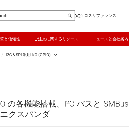
クロスリファレンス
質と信頼性
ご注文に関するリソース
ニュースと会社案内
/
I2C＆SPI 汎用 I/O (GPIO)
ンシーバ
I2C と I3C レベル シフタ、バッファ、ハブ
データ コンバータ
USB IC
playPort、MIPI の各 IC
I2C＆SPI 汎用 I/O (GPIO)
バッテリ管理 IC
その他のインター
SPI の各 IC
主な I2C / I3C スイッチ / マルチプレクサ
パワー マネージメント
イーサネット IC
 の各機能搭載、I²C バスと SMBus
とデジタル I/O
マイコン (MCU) / プロセッサ
システム ベース チッ
O エクスパンダ
ピエゾ
ンシーバ
モータ ドライバ
シリアル デジタル イ