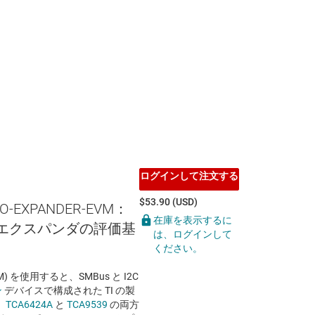
ログインして注文する
$53.90 (USD)
IO-EXPANDER-EVM：
在庫を表示するに
 IO エクスパンダの評価基
は、ログインして
ください。
) を使用すると、SMBus と I2C
ン
デバイスで構成された TI の製
。
TCA6424A
と
TCA9539
の両方