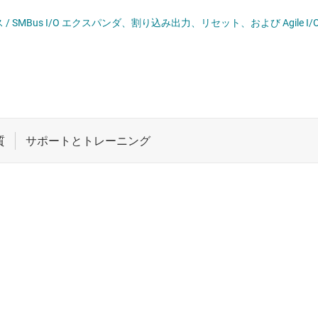
VDS、PECL の各 IC
ロジックと電圧変換
マルチスイッチ検出イ
C バス / SMBus I/O エクスパンダ、割り込み出力、リセット、および Agile 
、SATA IC
ワイヤレス コネクティビティ
光学ネットワーク I
 トランシーバ
受動 (パッシブ) とディスクリート
高速 SerDes
と RS-422 の各トランシーバ
絶縁