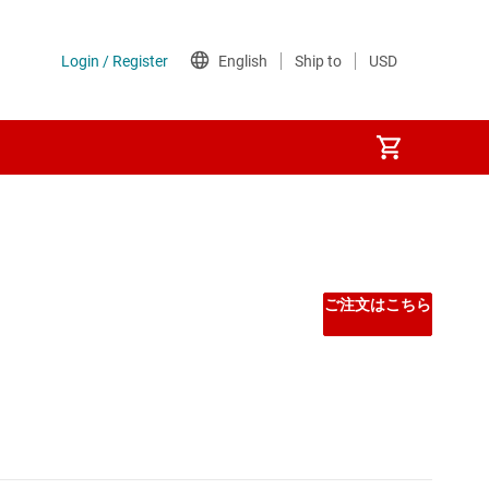
フェイス
ご注文はこちら
プ (SBC)
ンターフェイス (SDI) IC