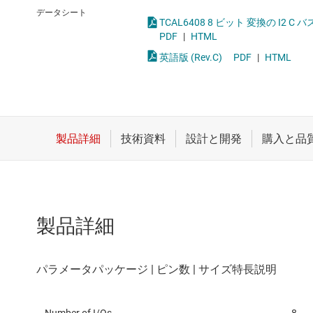
クロックとタイミング
LVDS、M-L
データシート
TCAL6408 8 ビット 変換の I2 
スイッチ/マルチプレクサ
PCIe、SAS
PDF
|
HTML
英語版 (Rev.C)
PDF
|
HTML
センサ
RS-232
ダイ / ウェハー サービス
RS-485 
製品詳細