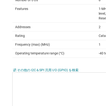
Number of I/Os
8
Features
1-MH
level
Rese
Addresses
2
Rating
Cata
Frequency (max) (MHz)
1
Operating temperature range (°C)
-40 
その他の I2C＆SPI 汎用 I/O (GPIO) を検索