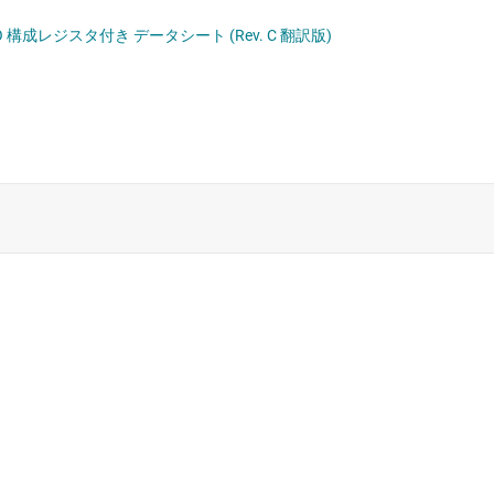
ンターフェイス (MSDI) IC
I/O 構成レジスタ付き データシート (Rev. C 翻訳版)
C