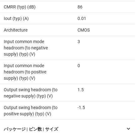
CMRR (typ) (dB)
86
Iout (typ) (A)
0.01
Architecture
CMOS
Input common mode
3
headroom (to negative
supply) (typ) (V)
Input common mode
0
headroom (to positive
supply) (typ) (V)
Output swing headroom (to
1.5
negative supply) (typ) (V)
Output swing headroom (to
-1.5
positive supply) (typ) (V)