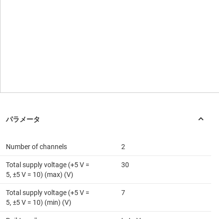
Number of channels
2
Total supply voltage (+5 V =
30
5, ±5 V = 10) (max) (V)
Total supply voltage (+5 V =
7
5, ±5 V = 10) (min) (V)