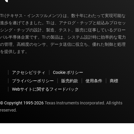
TI (テキサス・インスツルメンツ) は、数十年にわたって実現可能な
進歩を遂げてきました。TI は、アナログ・チップと組込みプロセッ
シング・チップの設計、製造、テスト、販売に従事しているグロー
バル半導体企業です。TI の製品は、システム設計時に効率的な電力
の管理、高精度のセンサ、データ送信に役立ち、優れた制御と処理
を提供します。
アクセシビリティ
Cookie ポリシー
プライバシーポリシー
販売約款
使用条件
商標
Webサイトに関するフィードバック
© Copyright 1995-
2026
Texas Instruments Incorporated. All rights
reserved.