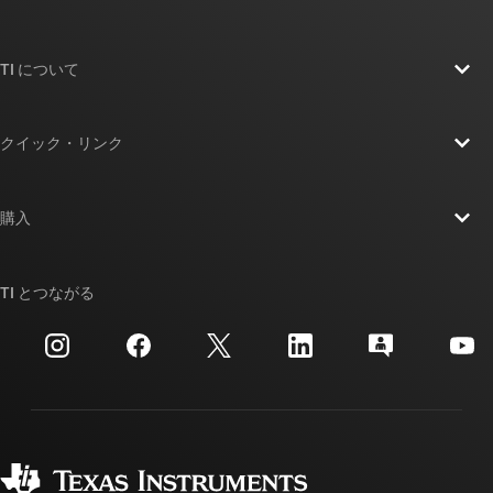
TI について
TI の概要
クイック・リンク
採用情報
お問い合わせ
ニュース
購入
TI E2E™ 設計サポート・フォーラム
ストーリー | チップ開発の舞台裏
TI API スイート
クロスリファレンス検索
TI とつながる
イベント
myTI 法人アカウント
カスタマー・サポート・センター
投資家向け情報
配送、お支払い、および税金
パッケージ
製造
ご注文に関する FAQ
品質と信頼性
コーポレート・シティズンシップ
販売特約店
myTI アカウントの FAQ