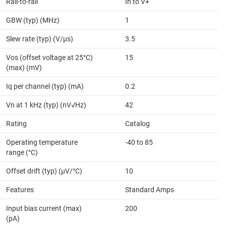
Rail-to-rail
In to V+
GBW (typ) (MHz)
1
Slew rate (typ) (V/µs)
3.5
Vos (offset voltage at 25°C)
15
(max) (mV)
Iq per channel (typ) (mA)
0.2
Vn at 1 kHz (typ) (nV√Hz)
42
Rating
Catalog
Operating temperature
-40 to 85
range (°C)
Offset drift (typ) (µV/°C)
10
Features
Standard Amps
Input bias current (max)
200
(pA)