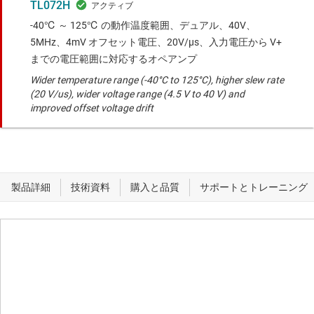
TL072H
-40℃ ～ 125℃ の動作温度範囲、デュアル、40V、
5MHz、4mV オフセット電圧、20V/μs、入力電圧から V+
までの電圧範囲に対応するオペアンプ
Wider temperature range (-40°C to 125°C), higher slew rate
(20 V/us), wider voltage range (4.5 V to 40 V) and
improved offset voltage drift