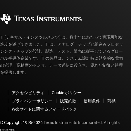
ご注文に関する FAQ
品質と信頼性
コーポレート・シティズンシップ
販売特約店
myTI アカウントの FAQ
TI (テキサス・インスツルメンツ) は、数十年にわたって実現可能な
進歩を遂げてきました。TI は、アナログ・チップと組込みプロセッ
シング・チップの設計、製造、テスト、販売に従事しているグロー
バル半導体企業です。TI の製品は、システム設計時に効率的な電力
の管理、高精度のセンサ、データ送信に役立ち、優れた制御と処理
を提供します。
アクセシビリティ
Cookie ポリシー
プライバシーポリシー
販売約款
使用条件
商標
Webサイトに関するフィードバック
© Copyright 1995-
2026
Texas Instruments Incorporated. All rights
reserved.