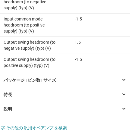
headroom (to negative
supply) (typ) (V)
Input common mode
-1.5
headroom (to positive
supply) (typ) (V)
Output swing headroom (to
1.5
negative supply) (typ) (V)
Output swing headroom (to
-1.5
positive supply) (typ) (V)
その他の 汎用オペアンプ を検索