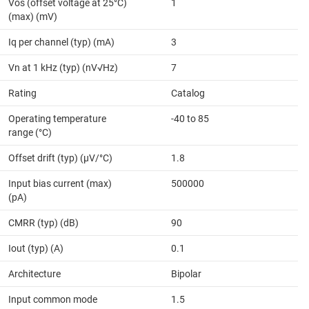
Vos (offset voltage at 25°C)
1
(max) (mV)
Iq per channel (typ) (mA)
3
Vn at 1 kHz (typ) (nV√Hz)
7
Rating
Catalog
Operating temperature
-40 to 85
range (°C)
Offset drift (typ) (µV/°C)
1.8
Input bias current (max)
500000
(pA)
CMRR (typ) (dB)
90
Iout (typ) (A)
0.1
Architecture
Bipolar
Input common mode
1.5