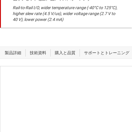
Rail-to-Rail I/O, wider temperature range (-40°C to 125°C),
higher slew rate (4.5 V/us), wider voltage range (2.7 V to
40 V), lower power (2.4 mA)