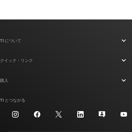
TI について
TI の概要
クイック・リンク
採用情報
お問い合わせ
ニュース
購入
TI E2E™ 設計サポート・フォーラム
ストーリー | チップ開発の舞台裏
TI API スイート
クロスリファレンス検索
TI とつながる
イベント
myTI 法人アカウント
カスタマー・サポート・センター
投資家向け情報
配送、お支払い、および税金
パッケージ
製造