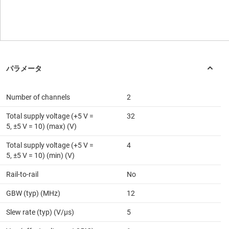
Number of channels
2
Total supply voltage (+5 V =
32
5, ±5 V = 10) (max) (V)
Total supply voltage (+5 V =
4
5, ±5 V = 10) (min) (V)
Rail-to-rail
No
GBW (typ) (MHz)
12
Slew rate (typ) (V/µs)
5