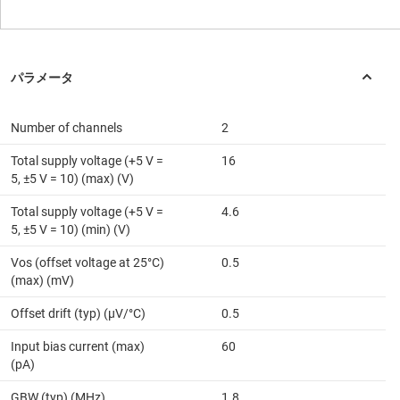
Number of channels
2
Total supply voltage (+5 V =
16
5, ±5 V = 10) (max) (V)
Total supply voltage (+5 V =
4.6
5, ±5 V = 10) (min) (V)
Vos (offset voltage at 25°C)
0.5
(max) (mV)
Offset drift (typ) (µV/°C)
0.5
Input bias current (max)
60
(pA)
GBW (typ) (MHz)
1.8