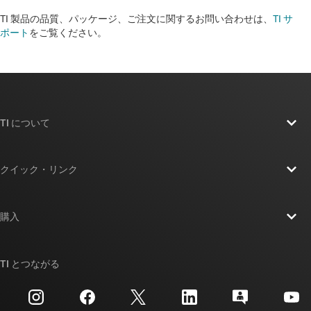
TI 製品の品質、パッケージ、ご注文に関するお問い合わせは、
TI サ
ポート
をご覧ください。​​​​​​​​​​​​​​
TI について
TI の概要
クイック・リンク
採用情報
お問い合わせ
ニュース
購入
TI E2E™ 設計サポート・フォーラム
ストーリー | チップ開発の舞台裏
TI API スイート
クロスリファレンス検索
TI とつながる
イベント
myTI 法人アカウント
カスタマー・サポート・センター
投資家向け情報
配送、お支払い、および税金