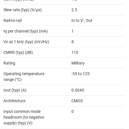
Slew rate (typ) (V/µs)
2.5
Rail-to-rail
In to V-, Out
Iq per channel (typ) (mA)
1
Vn at 1 kHz (typ) (nV√Hz)
8
CMRR (typ) (dB)
110
Rating
Military
Operating temperature
-55 to 125
range (°C)
Iout (typ) (A)
0.0045
Architecture
CMOS
Input common mode
0
headroom (to negative
supply) (typ) (V)