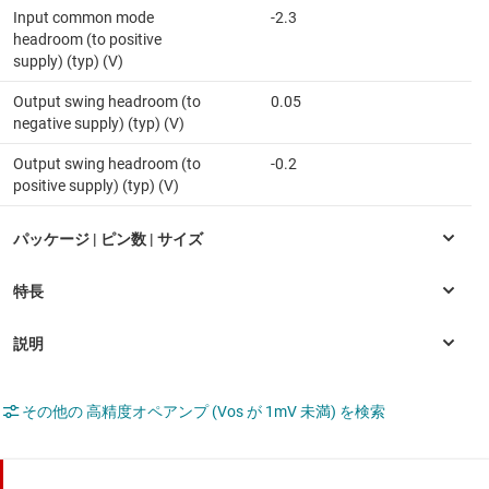
Input common mode
-2.3
headroom (to positive
supply) (typ) (V)
Output swing headroom (to
0.05
negative supply) (typ) (V)
Output swing headroom (to
-0.2
positive supply) (typ) (V)
その他の 高精度オペアンプ (Vos が 1mV 未満) を検索