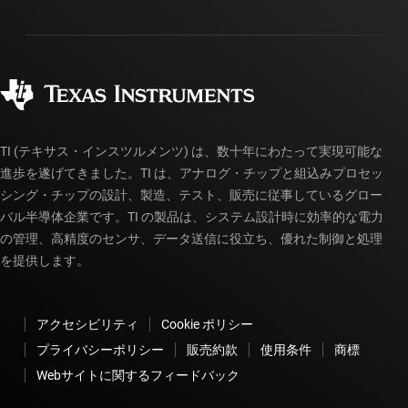
パッケージ
製造
ご注文に関する FAQ
品質と信頼性
コーポレート・シティズンシップ
販売特約店
myTI アカウントの FAQ
TI (テキサス・インスツルメンツ) は、数十年にわたって実現可能な
進歩を遂げてきました。TI は、アナログ・チップと組込みプロセッ
シング・チップの設計、製造、テスト、販売に従事しているグロー
バル半導体企業です。TI の製品は、システム設計時に効率的な電力
の管理、高精度のセンサ、データ送信に役立ち、優れた制御と処理
を提供します。
アクセシビリティ
Cookie ポリシー
プライバシーポリシー
販売約款
使用条件
商標
Webサイトに関するフィードバック