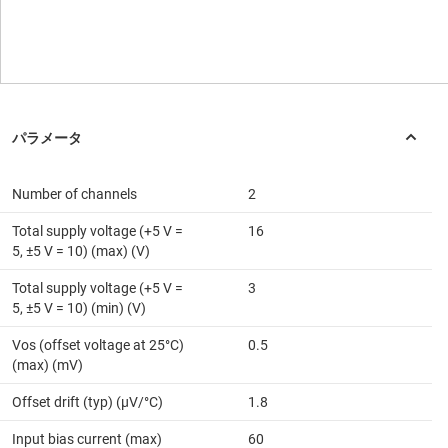
Number of channels
2
Total supply voltage (+5 V =
16
5, ±5 V = 10) (max) (V)
Total supply voltage (+5 V =
3
5, ±5 V = 10) (min) (V)
Vos (offset voltage at 25°C)
0.5
(max) (mV)
Offset drift (typ) (µV/°C)
1.8
Input bias current (max)
60