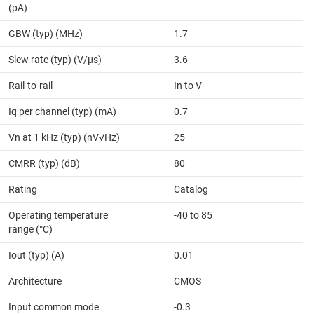
(pA)
GBW (typ) (MHz)
1.7
Slew rate (typ) (V/µs)
3.6
Rail-to-rail
In to V-
Iq per channel (typ) (mA)
0.7
Vn at 1 kHz (typ) (nV√Hz)
25
CMRR (typ) (dB)
80
Rating
Catalog
Operating temperature
-40 to 85
range (°C)
Iout (typ) (A)
0.01
Architecture
CMOS
Input common mode
-0.3