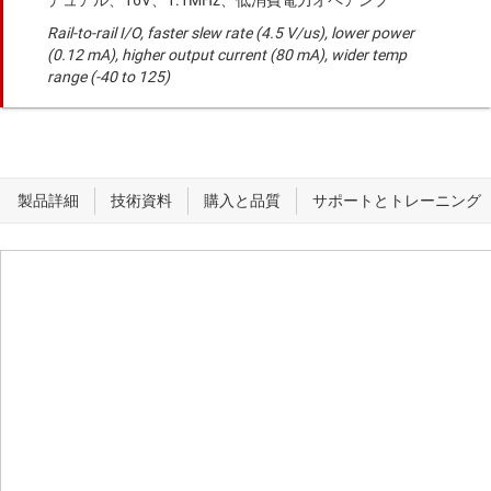
デュアル、16V、1.1MHz、低消費電力オペアンプ
Rail-to-rail I/O, faster slew rate (4.5 V/us), lower power
(0.12 mA), higher output current (80 mA), wider temp
range (-40 to 125)