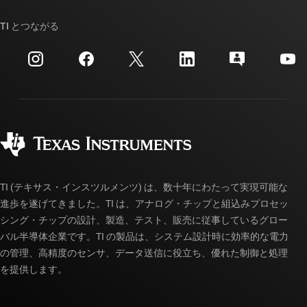
ストーリー | チップ開発の舞台裏
TI API スイート
クロスリファレンス検索
TI とつながる
イベント
myTI 法人アカウント
カスタマー・サポート・センター
投資家向け情報
配送、お支払い、および税金
パッケージ
製造
ご注文に関する FAQ
品質と信頼性
コーポレート・シティズンシップ
販売特約店
myTI アカウントの FAQ
TI (テキサス・インスツルメンツ) は、数十年にわたって実現可能な
進歩を遂げてきました。TI は、アナログ・チップと組込みプロセッ
シング・チップの設計、製造、テスト、販売に従事しているグロー
バル半導体企業です。TI の製品は、システム設計時に効率的な電力
の管理、高精度のセンサ、データ送信に役立ち、優れた制御と処理
を提供します。