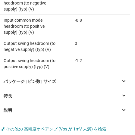
headroom (to negative
supply) (typ) (V)
Input common mode
-0.8
headroom (to positive
supply) (typ) (V)
Output swing headroom (to
0
negative supply) (typ) (V)
Output swing headroom (to
-1.2
positive supply) (typ) (V)
その他の 高精度オペアンプ (Vos が 1mV 未満) を検索