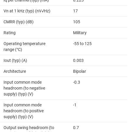
Iq per channel (typ) (mA)
0.225
Vn at 1 kHz (typ) (nV√Hz)
17
CMRR (typ) (dB)
105
Rating
Military
Operating temperature
-55 to 125
range (°C)
Iout (typ) (A)
0.003
Architecture
Bipolar
Input common mode
-0.3
headroom (to negative
supply) (typ) (V)
Input common mode
-1
headroom (to positive
supply) (typ) (V)
Output swing headroom (to
0.7