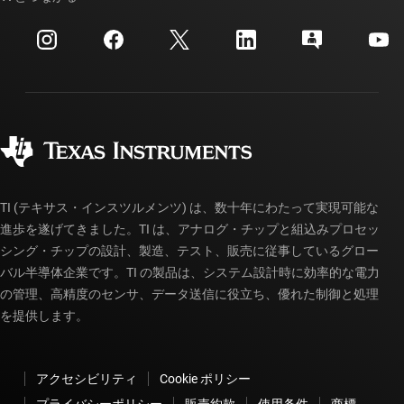
イベント
myTI 法人アカウント
カスタマー・サポート・センター
投資家向け情報
配送、お支払い、および税金
パッケージ
製造
ご注文に関する FAQ
品質と信頼性
コーポレート・シティズンシップ
販売特約店
myTI アカウントの FAQ
TI (テキサス・インスツルメンツ) は、数十年にわたって実現可能な
進歩を遂げてきました。TI は、アナログ・チップと組込みプロセッ
シング・チップの設計、製造、テスト、販売に従事しているグロー
バル半導体企業です。TI の製品は、システム設計時に効率的な電力
の管理、高精度のセンサ、データ送信に役立ち、優れた制御と処理
を提供します。
アクセシビリティ
Cookie ポリシー