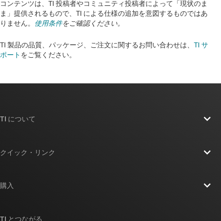
コンテンツは、TI 投稿者やコミュニティ投稿者によって「現状のま
ま」提供されるもので、TI による仕様の追加を意図するものではあ
りません。
使用条件
をご確認ください。
TI 製品の品質、パッケージ、ご注文に関するお問い合わせは、
TI サ
ポート
をご覧ください。​​​​​​​​​​​​​​
TI について
TI の概要
クイック・リンク
採用情報
お問い合わせ
ニュース
購入
TI E2E™ 設計サポート・フォーラム
ストーリー | チップ開発の舞台裏
TI API スイート
クロスリファレンス検索
TI とつながる