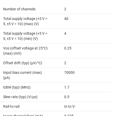
Number of channels
2
Total supply voltage (+5 V =
40
5, ±5 V = 10) (max) (V)
Total supply voltage (+5 V =
4
5, ±5 V = 10) (min) (V)
Vos (offset voltage at 25°C)
0.25
(max) (mV)
Offset drift (typ) (µV/°C)
2
Input bias current (max)
70000
(pA)
GBW (typ) (MHz)
1.7
Slew rate (typ) (V/µs)
0.5
Rail-to-rail
In to V-