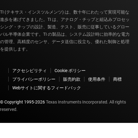
TI (テキサス・インスツルメンツ) は、数十年にわたって実現可能な
進歩を遂げてきました。TI は、アナログ・チップと組込みプロセッ
シング・チップの設計、製造、テスト、販売に従事しているグロー
バル半導体企業です。TI の製品は、システム設計時に効率的な電力
の管理、高精度のセンサ、データ送信に役立ち、優れた制御と処理
を提供します。
アクセシビリティ
Cookie ポリシー
プライバシーポリシー
販売約款
使用条件
商標
Webサイトに関するフィードバック
© Copyright 1995-
2026
Texas Instruments Incorporated. All rights
reserved.