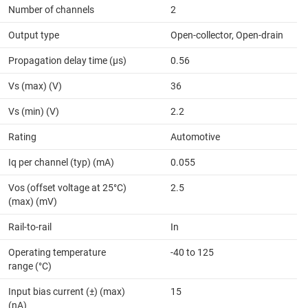
Number of channels
2
Output type
Open-collector, Open-drain
Propagation delay time (µs)
0.56
Vs (max) (V)
36
Vs (min) (V)
2.2
Rating
Automotive
Iq per channel (typ) (mA)
0.055
Vos (offset voltage at 25°C)
2.5
(max) (mV)
Rail-to-rail
In
Operating temperature
-40 to 125
range (°C)
Input bias current (±) (max)
15
(nA)