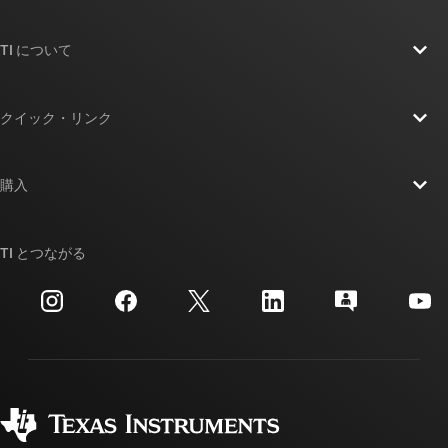
TI について
TI の概要
クイック・リンク
採用情報
お問い合わせ
ニュース
購入
TI E2E™ 設計サポート・フォーラム
ストーリー | チップ開発の舞台裏
TI API スイート
クロスリファレンス検索
TI とつながる
イベント
myTI 法人アカウント
カスタマー・サポート・センター
投資家向け情報
配送、お支払い、および税金
パッケージ
製造
ご注文に関する FAQ
品質と信頼性
コーポレート・シティズンシップ
販売特約店
myTI アカウントの FAQ