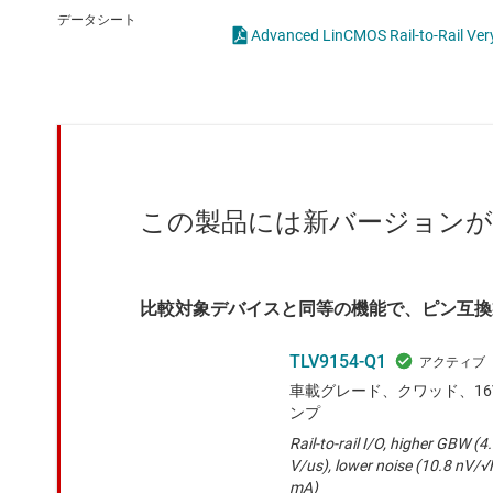
クロックとタイミング
完全差動アンプ
データシート
Advanced LinCMOS Rail-to-Rail V
スイッチ/マルチプレクサ
差動アンプ
センサ
計測アンプ
ダイ / ウェハー サービス
電流センシング アン
この製品には新バージョン
比較対象デバイスと同等の機能で、ピン互換
TLV9154-Q1
車載グレード、クワッド、16V
ンプ
Rail-to-rail I/O, higher GBW (4
V/us), lower noise (10.8 nV/√
mA)