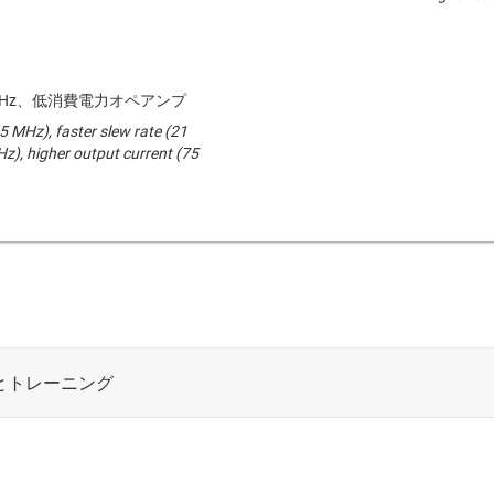
MHz、低消費電力オペアンプ
.5 MHz), faster slew rate (21
Hz), higher output current (75