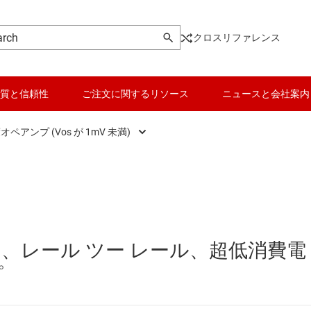
クロスリファレンス
質と信頼性
ご注文に関するリソース
ニュースと会社案内
ペアンプ (Vos が 1mV 未満)
オーディオ オペアンプ
データ コンバータ
)
パワー オペアンプ
バッテリ管理 IC
汎用オペアンプ
パワー マネージメント
MOS™、レール ツー レール、超低消費電
ョン アンプ
高精度オペアンプ (Vos が 1mV 未満)
マイコン (MCU) / プロセッサ
プ
ピエゾ
イン アンプ (PGA/VGA)
高速オペアンプ (50MHz 以上のゲイン帯域幅：GBW)
モータ ドライバ