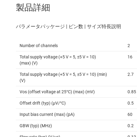
製品詳細
Number of channels
2
Total supply voltage (+5 V = 5, ±5 V = 10)
16
(max) (V)
Total supply voltage (+5 V = 5, ±5 V = 10) (min)
2.7
(V)
Vos (offset voltage at 25°C) (max) (mV)
0.85
Offset drift (typ) (µV/°C)
0.5
Input bias current (max) (pA)
60
GBW (typ) (MHz)
0.2