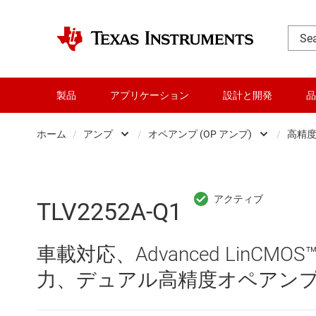
製品
アプリケーション
設計と開発
品
ホーム
/
アンプ
/
オペアンプ (OP アンプ)
/
高精度オ
DLP 製品
Other amplifiers
RF とマイクロ波
オペアンプ (OP アンプ
TLV2252A-Q1
アンプ
コンパレータ
車載対応、Advanced LinC
インターフェイス
スペシャル ファンクシ
力、デュアル高精度オペアン
オーディオ、ハプティクス、および
プログラマブル / 可変ゲ