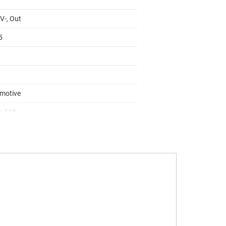
 V-, Out
5
motive
to 125
8
S