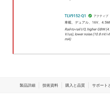
TLV9152-Q1
車載、デュアル、16V、4.5
Rail-to-rail I/O, higher GBW (4
V/us), lower noise (10.8 nV/√
mA)