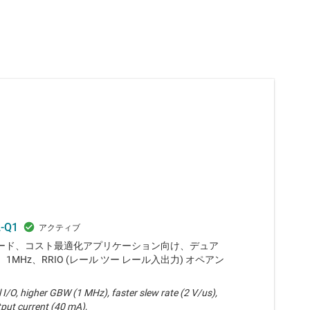
-Q1
ード、コスト最適化アプリケーション向け、デュア
V、1MHz、RRIO (レール ツー レール入出力) オペアン
il I/O, higher GBW (1 MHz), faster slew rate (2 V/us),
tput current (40 mA),