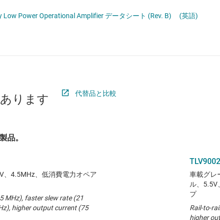
ロジックと電圧変換
ery Low Power Operational Amplifier データシート (Rev. B)
(英語)
ワイヤレス コネクティビティ
受動 (パッシブ) とディスクリート
プ
絶縁
代替品と比較
があります
製品。
TLV9002
、4.5MHz、低消費電力オペア
車載グレ
ル、5.5
プ
.5 MHz), faster slew rate (21
Hz), higher output current (75
Rail-to-ra
higher ou