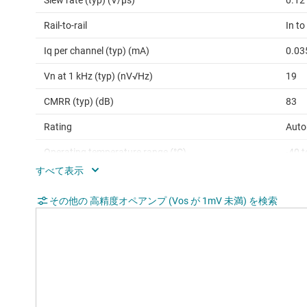
Slew rate (typ) (V/µs)
0.12
Rail-to-rail
In to
Iq per channel (typ) (mA)
0.03
Vn at 1 kHz (typ) (nV√Hz)
19
CMRR (typ) (dB)
83
Rating
Auto
Operating temperature range (°C)
-40 
Iout (typ) (A)
0.00
その他の 高精度オペアンプ (Vos が 1mV 未満) を検索
Architecture
CMO
Input common mode headroom (to negative
-0.3
supply) (typ) (V)
Input common mode headroom (to positive
-0.8
supply) (typ) (V)
Output swing headroom (to negative supply)
0.01