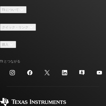
TI について
TI の概要
クイック・リンク
採用情報
お問い合わせ
ニュース
購入
TI E2E™ 設計サポート・フォーラム
ストーリー | チップ開発の舞台裏
TI API スイート
クロスリファレンス検索
TI とつながる
イベント
myTI 法人アカウント
カスタマー・サポート・センター
投資家向け情報
配送、お支払い、および税金
パッケージ
製造
ご注文に関する FAQ
品質と信頼性
コーポレート・シティズンシップ
販売特約店
myTI アカウントの FAQ