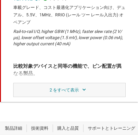
車載グレード、コスト最適化アプリケーション向け、デュ
アル、5.5V、1MHz、RRIO (レール ツー レール入出力) オ
ペアンプ
Rail-to-rail I/O, higher GBW (1 MHz), faster slew rate (2 V/
μs), lower offset voltage (1.5 mV), lower power (0.06 mA),
higher output current (40 mA)
比較対象デバイスと同等の機能で、ピン配置が異
なる製品。
TLV9152-Q1
車載、デュアル、16V、4.5MHz、低消費電力オペアンプ
Rail-to-rail I/O, wider supply range (2.7 V to 16 V), higher
GBW (4.5 MHz), faster slew rate (21 V/us), lower offset
voltage (0.895 mV)