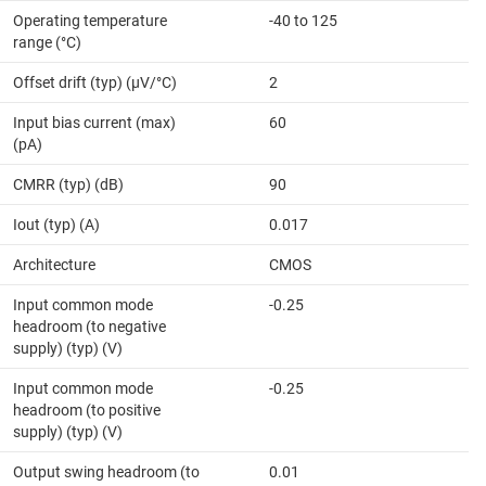
Operating temperature
-40 to 125
range (°C)
Offset drift (typ) (µV/°C)
2
Input bias current (max)
60
(pA)
CMRR (typ) (dB)
90
Iout (typ) (A)
0.017
Architecture
CMOS
Input common mode
-0.25
headroom (to negative
supply) (typ) (V)
Input common mode
-0.25
headroom (to positive
supply) (typ) (V)
Output swing headroom (to
0.01