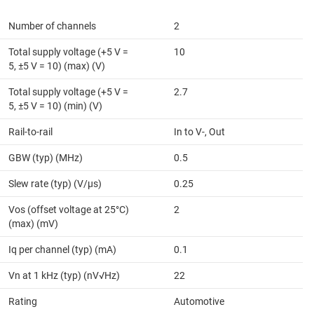
Number of channels
2
Total supply voltage (+5 V =
10
5, ±5 V = 10) (max) (V)
Total supply voltage (+5 V =
2.7
5, ±5 V = 10) (min) (V)
Rail-to-rail
In to V-, Out
GBW (typ) (MHz)
0.5
Slew rate (typ) (V/µs)
0.25
Vos (offset voltage at 25°C)
2
(max) (mV)
Iq per channel (typ) (mA)
0.1
Vn at 1 kHz (typ) (nV√Hz)
22
Rating
Automotive