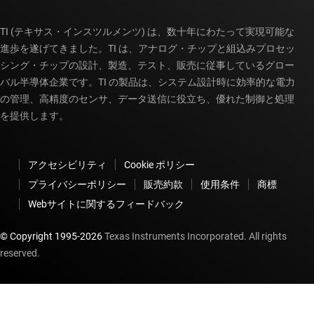
TI (テキサス・インスツルメンツ) は、数十年にわたって実現可能な
進歩を遂げてきました。TI は、アナログ・チップと組込みプロセッ
シング・チップの設計、製造、テスト、販売に従事しているグロー
バル半導体企業です。TI の製品は、システム設計時に効率的な電力
の管理、高精度のセンサ、データ送信に役立ち、優れた制御と処理
を提供します。
アクセシビリティ
Cookie ポリシー
プライバシーポリシー
販売約款
使用条件
商標
Webサイトに関するフィードバック
© Copyright 1995-
2026
Texas Instruments Incorporated. All rights
reserved.