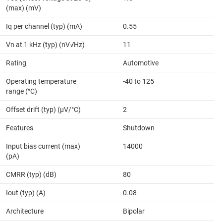
(max) (mV)
Iq per channel (typ) (mA)
0.55
Vn at 1 kHz (typ) (nV√Hz)
11
Rating
Automotive
Operating temperature
-40 to 125
range (°C)
Offset drift (typ) (µV/°C)
2
Features
Shutdown
Input bias current (max)
14000
(pA)
CMRR (typ) (dB)
80
Iout (typ) (A)
0.08
Architecture
Bipolar