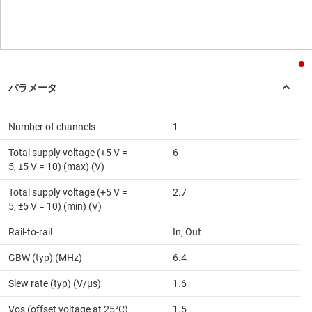
Number of channels
1
Total supply voltage (+5 V =
6
5, ±5 V = 10) (max) (V)
Total supply voltage (+5 V =
2.7
5, ±5 V = 10) (min) (V)
Rail-to-rail
In, Out
GBW (typ) (MHz)
6.4
Slew rate (typ) (V/µs)
1.6
Vos (offset voltage at 25°C)
1.5