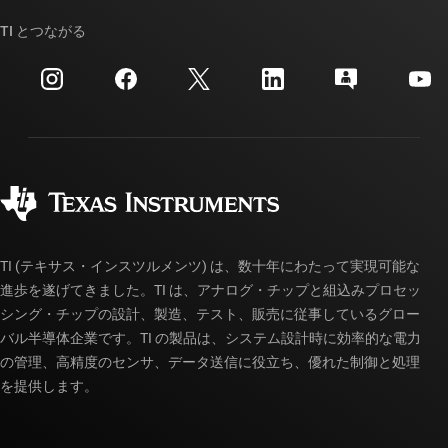
ストーリー | チップ開発の舞台裏
TI API スイート
クロスリファレンス検索
TI とつながる
イベント
myTI 法人アカウント
カスタマー・サポート・センター
投資家向け情報
配送、お支払い、および税金
パッケージ
製造
ご注文に関する FAQ
品質と信頼性
コーポレート・シティズンシップ
販売特約店
myTI アカウントの FAQ
TI (テキサス・インスツルメンツ) は、数十年にわたって実現可能な
進歩を遂げてきました。TI は、アナログ・チップと組込みプロセッ
シング・チップの設計、製造、テスト、販売に従事しているグロー
バル半導体企業です。TI の製品は、システム設計時に効率的な電力
の管理、高精度のセンサ、データ送信に役立ち、優れた制御と処理
を提供します。