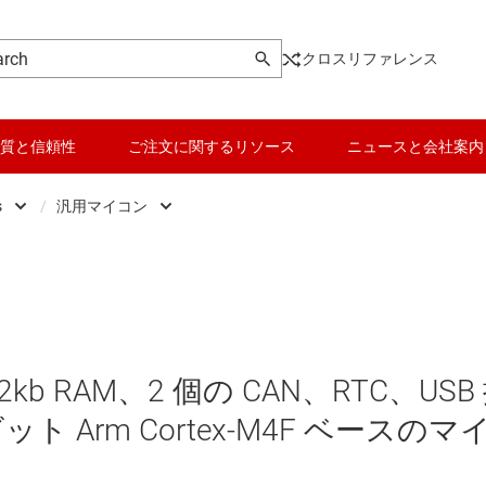
クロスリファレンス
質と信頼性
ご注文に関するリソース
ニュースと会社案内
s
/
汎用マイコン
Microcontrollers
データ コンバータ
Low-power MCUs
マイクロプロセッサ / DSP
バッテリ管理 IC
センシング マイコン
パワー マネージメント
リアルタイム デジタル電源マイコン
kb RAM、2 個の CAN、RTC、USB
マイコン (MCU) / プロセッサ
リアルタイム モーター制御 / オートメーション
ビット Arm Cortex-M4F ベースのマ
ピエゾ
モータ ドライバ
汎用マイコン