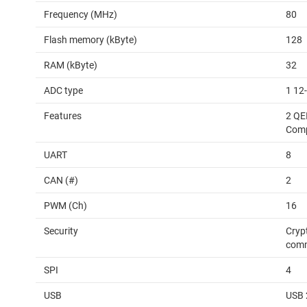
Frequency (MHz)
80
Flash memory (kByte)
128
RAM (kByte)
32
ADC type
1 12
Features
2 QEI
Comp
UART
8
CAN (#)
2
PWM (Ch)
16
Security
Cryp
comm
SPI
4
USB
USB 