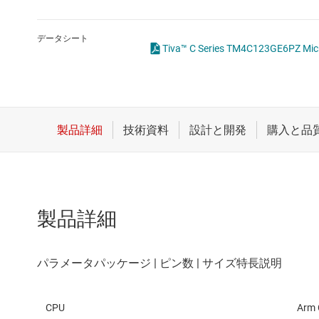
クロックとタイミング
スイッチ/マルチプレクサ
データシート
Tiva™ C Series TM4C123GE6PZ Mi
センサ
ダイ / ウェハー サービス
製品詳細
CPU
Arm 