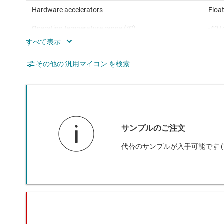
Hardware accelerators
Float
Operating temperature range (°C)
-40 
Rating
Cata
その他の 汎用マイコン を検索
Communication interface
CAN,
OTG/
Nonvolatile memory (kByte)
128
Number of GPIOs
69
サンプルのご注文
Number of I2Cs
6
代替のサンプルが入手可能です (TM