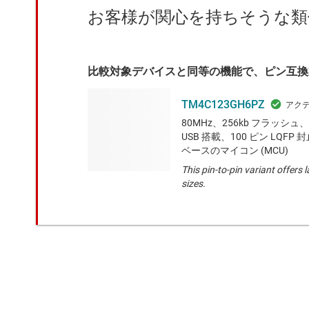
お客様が関心を持ちそうな類
比較対象デバイスと同等の機能で、ピン互換
TM4C123GH6PZ
80MHz、256kb フラッシュ、3
USB 搭載、100 ピン LQFP 封止
ベースのマイコン (MCU)
This pin-to-pin variant offer
sizes.