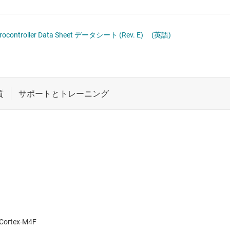
ロジックと電圧変換
車載マイコン
ワイヤレス コネクティビティ
crocontroller Data Sheet データシート (Rev. E)
(英語)
受動 (パッシブ) とディスクリート
絶縁
Cortex-M4F