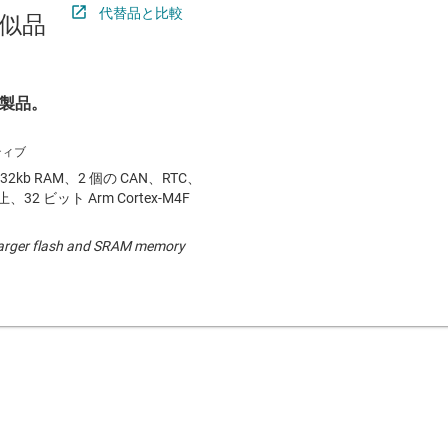
代替品と比較
似品
製品。
2kb RAM、2 個の CAN、RTC、
、32 ビット Arm Cortex-M4F
s larger flash and SRAM memory