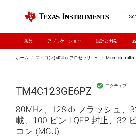
製品
アプリケーション
設計と開発
品
ホーム
/
マイコン (MCU) / プロセッサ
/
Microcontroller
DLP 製品
RF とマイクロ波
TM4C123GE6PZ
アンプ
80MHz、128kb フラッシュ、32
インターフェイス
載、100 ピン LQFP 封止、32 
オーディオ、ハプティクス、および
コン (MCU)