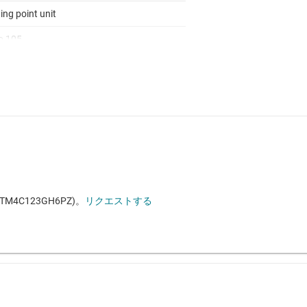
ing point unit
to 105
log
 I2C, SSI/SPI, UART, USB 2.0
host/device
4C123GH6PZ)。
リクエストする