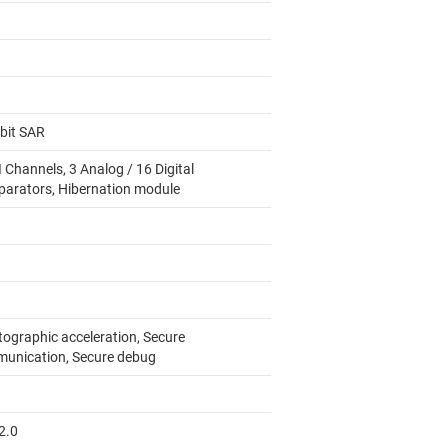
-bit SAR
 Channels, 3 Analog / 16 Digital
arators, Hibernation module
tographic acceleration, Secure
unication, Secure debug
2.0