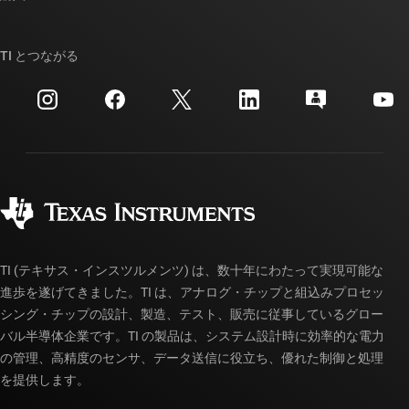
TI E2E™ 設計サポート・フォーラム
ストーリー | チップ開発の舞台裏
TI API スイート
クロスリファレンス検索
TI とつながる
イベント
myTI 法人アカウント
カスタマー・サポート・センター
投資家向け情報
配送、お支払い、および税金
パッケージ
製造
ご注文に関する FAQ
品質と信頼性
コーポレート・シティズンシップ
販売特約店
myTI アカウントの FAQ
TI (テキサス・インスツルメンツ) は、数十年にわたって実現可能な
進歩を遂げてきました。TI は、アナログ・チップと組込みプロセッ
シング・チップの設計、製造、テスト、販売に従事しているグロー
バル半導体企業です。TI の製品は、システム設計時に効率的な電力
の管理、高精度のセンサ、データ送信に役立ち、優れた制御と処理
を提供します。