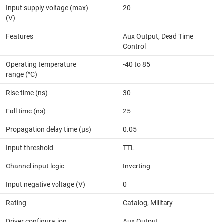
Input supply voltage (max)
20
(V)
Features
Aux Output, Dead Time
Control
Operating temperature
-40 to 85
range (°C)
Rise time (ns)
30
Fall time (ns)
25
Propagation delay time (µs)
0.05
Input threshold
TTL
Channel input logic
Inverting
Input negative voltage (V)
0
Rating
Catalog, Military
Driver configuration
Aux Output