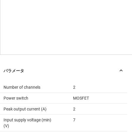
Number of channels
2
Power switch
MOSFET
Peak output current (A)
2
Input supply voltage (min)
7
(V)