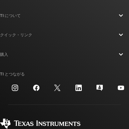
TI について
TI の概要
クイック・リンク
採用情報
お問い合わせ
ニュース
購入
TI E2E™ 設計サポート・フォーラム
ストーリー | チップ開発の舞台裏
TI API スイート
クロスリファレンス検索
TI とつながる
イベント
myTI 法人アカウント
カスタマー・サポート・センター
投資家向け情報
配送、お支払い、および税金
パッケージ
製造
ご注文に関する FAQ
品質と信頼性
コーポレート・シティズンシップ
販売特約店
myTI アカウントの FAQ