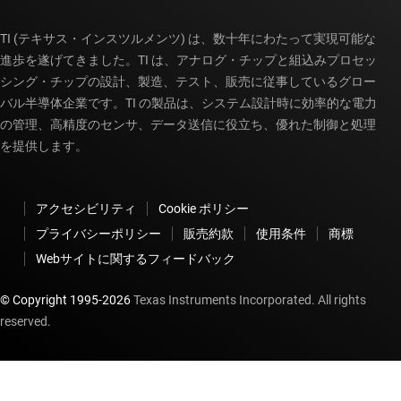
TI (テキサス・インスツルメンツ) は、数十年にわたって実現可能な
進歩を遂げてきました。TI は、アナログ・チップと組込みプロセッ
シング・チップの設計、製造、テスト、販売に従事しているグロー
バル半導体企業です。TI の製品は、システム設計時に効率的な電力
の管理、高精度のセンサ、データ送信に役立ち、優れた制御と処理
を提供します。
アクセシビリティ
Cookie ポリシー
プライバシーポリシー
販売約款
使用条件
商標
Webサイトに関するフィードバック
© Copyright 1995-
2026
Texas Instruments Incorporated. All rights
reserved.