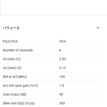
PGA/VGA
VGA
Number of channels
8
Vs (min) (V)
2.85
Vs (max) (V)
3.15
BW at Acl (MHz)
100
Acl, min spec gain (V/V)
1.8
Gain (max) (dB)
58
Slew rate (typ) (V/µs)
300