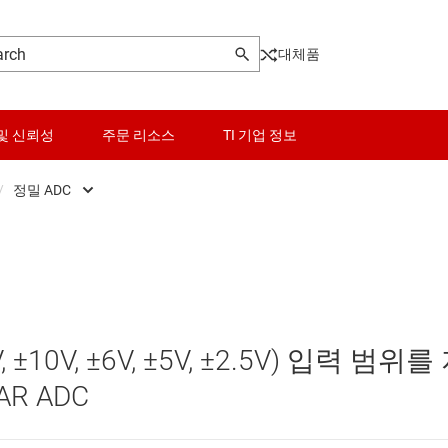
대체품
및 신뢰성
주문 리소스
TI 기업 정보
/
정밀 ADC
Front End (AFE)
센서
고속 ADC(≥10 MSPS)
ers
스위치 및 멀티플렉서
정밀 ADC
Pot)
오디오, 햅틱, 피에조
0V, ±6V, ±5V, ±2.5V) 입력 범위를
터(DAC)
인터페이스
AR ADC
터(ADC)
전력 관리