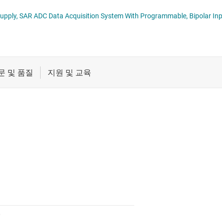
데이터 컨버터
절연
ADS868x 16-B
증폭기
클록 및 타이밍
패시브 및 개별
0