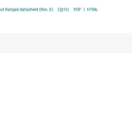
it, High-Speed, Single-Supply, SAR ADC Data Acquisition System With Programmable, Bipolar Input Ranges datasheet (Rev. E)
(영어)
PDF
|
HTML