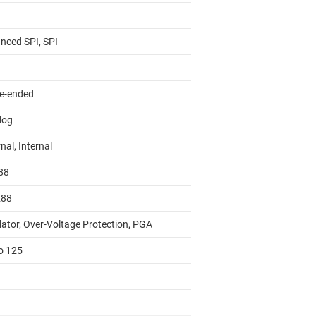
nced SPI, SPI
le-ended
log
nal, Internal
88
288
lator, Over-Voltage Protection, PGA
to 125