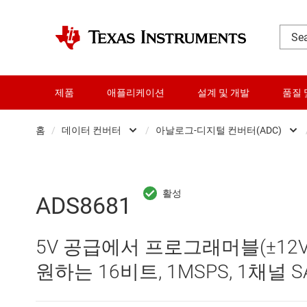
제품
애플리케이션
설계 및 개발
품질 
홈
/
데이터 컨버터
/
아날로그-디지털 컨버터(ADC)
DLP 제품
Analog 
RF 및 마이크로파
Other data convert
ADS8681
다이 및 웨이퍼 서비스
디지털 전위차계(Digi
5V 공급에서 프로그래머블(±12V, ±1
데이터 컨버터
디지털-아날로그 컨버
원하는 16비트, 1MSPS, 1채널 S
로직 및 전압 변환
아날로그-디지털 컨버