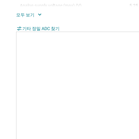
Analog supply voltage (max) (V)
5.25
SNR (dB)
90.5
Digital supply (min) (V)
기타 정밀 ADC 찾기
1.65
Digital supply (max) (V)
5.25