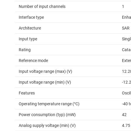
Number of input channels
1
Interface type
Enha
Architecture
SAR
Input type
Sing
Rating
Cata
Reference mode
Exter
Input voltage range (max) (V)
12.2
Input voltage range (min) (V)
-12.
Features
Oscil
Operating temperature range (°C)
-40 
Power consumption (typ) (mW)
42
Analog supply voltage (min) (V)
4.75