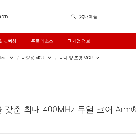
대체품
및 신뢰성
주문 리소스
TI 기업 정보
lers
/
차량용 MCU
/
차체 및 조명 MCU
Microcontrollers
센서
Low-power MCUs
차량용 파워트레인, 구역 
마이크로프로세서 및 DSP
스위치 및 멀티플렉서
범용 MCU
차체 및 조명 MCU
오디오, 햅틱, 피에조
센서 MCU
갖춘 최대 400MHz 듀얼 코어 Arm
인터페이스
실시간 디지털 전원 MCU
전력 관리
실시간 모터 컨트롤 및 자동화 MCU