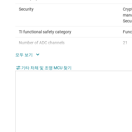
Security
Crypt
mana
Secu
TI functional safety category
Func
Number of ADC channels
21
SPI
2, 4
USB
USB 
기타 차체 및 조명 MCU 찾기
Operating temperature range (°C)
-40 
Rating
Auto
Communication interface
CAN,
UAR
Operating system
Auto
Hardware accelerators
Trig