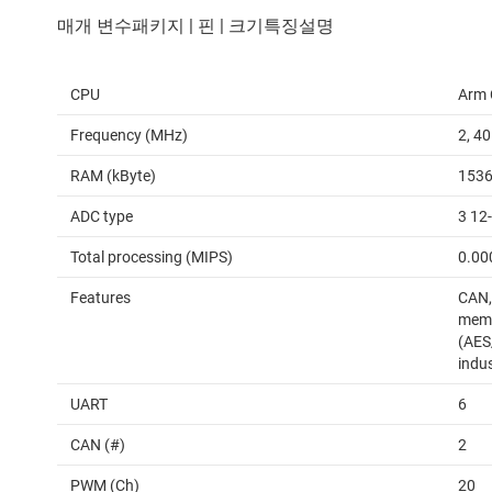
CPU
Arm 
Frequency (MHz)
2, 40
RAM (kByte)
153
ADC type
3 12
Total processing (MIPS)
0.00
Features
CAN,
memo
(AES
indus
UART
6
CAN (#)
2
PWM (Ch)
20