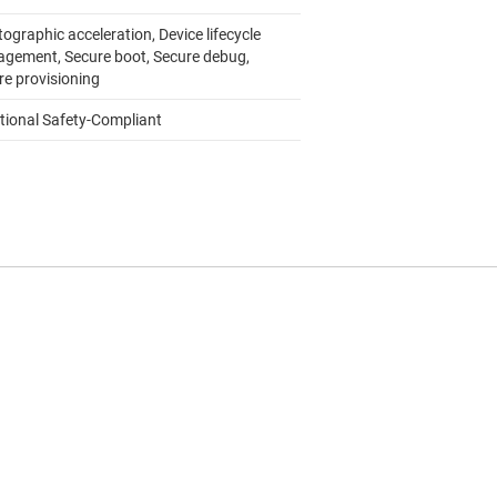
ographic acceleration, Device lifecycle
gement, Secure boot, Secure debug,
re provisioning
tional Safety-Compliant
2.0
to 150
motive
 CAN-FD, FSI, I2C, OSPI, SD/SDIO, SPI,
T
SAR, FreeRTOS, SafeRTOS, Zephyr RTOS
onometric math accelerator