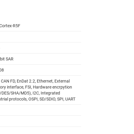
Cortex-R5F
6
-bit SAR
08
 CAN FD, EnDat 2.2, Ethernet, External
ry interface, FSI, Hardware encrpytion
/DES/SHA/MD5), I2C, Integrated
trial protocols, OSPI, SD/SDIO, SPI, UART