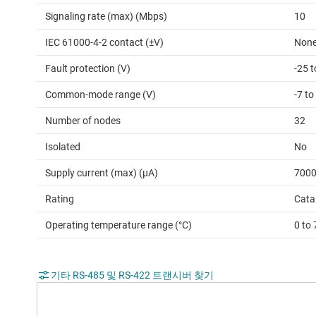
Signaling rate (max) (Mbps)
10
IEC 61000-4-2 contact (±V)
Non
Fault protection (V)
-25 t
Common-mode range (V)
-7 to
Number of nodes
32
Isolated
No
Supply current (max) (µA)
700
Rating
Cata
Operating temperature range (°C)
0 to 
기타 RS-485 및 RS-422 트랜시버 찾기