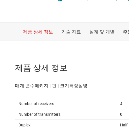
마이크로컨트롤러(MCU) 및 프로세서
LVDS, M-LVDS 및 PECL
모터 드라이버
PCIe, SAS 및 SATA IC
무선 연결
RS-232 트랜시버
배터리 관리 IC
RS-485 및 RS-422 
제품 상세 정보
Number of receivers
4
Number of transmitters
0
Duplex
Half