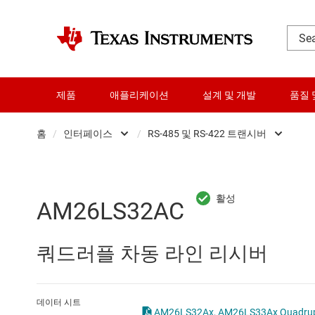
제품
애플리케이션
설계 및 개발
품질 
홈
/
인터페이스
/
RS-485 및 RS-422 트랜시버
DLP 제품
CAN 트랜시버
RF 및 마이크로파
HDMI, 디스플레이 포트 및
AM26LS32AC
다이 및 웨이퍼 서비스
I2C, I3C 및 SPI IC
쿼드러플 차동 라인 리시버
데이터 컨버터
IO-Link 및 디지털 I/O
로직 및 전압 변환
LIN 트랜시버
데이터 시트