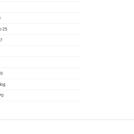
e
o 25
 7
00
log
70