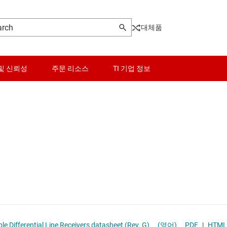
대체품
및 신뢰성
주문 리소스
TI 기업 정보
센서
SBC(시스템 기반 칩)
 MIPI IC
스위치 및 멀티플렉서
USB IC
오디오, 햅틱, 피에조
고속 시리얼라이저/디시리얼라이저
인터페이스
광 네트워킹 IC
전력 관리
기타 인터페이스
AM26LS32Ax, AM26LS33Ax Quadruple Differential Line Receivers datasheet (Rev. G)
(영어)
PDF
|
HTML