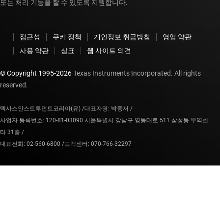
또는 처리 기능을 할 수 있도록 지원합니다.
접근성
쿠키 정책
개인정보 취급방침
영업 약관
사용 약관
상표
웹 사이트 의견
© Copyright 1995-
2026
Texas Instruments Incorporated. All rights
reserved.
텍사스인스트루먼트코리아(유) /
대표자명: 박중서 /
사업자 등록번호: 120-81-03090 서울특별시 강남구 영동대로 511 삼성동 무역센
타 31층 /
대표전화: 02-560-6800 /
고객센터: 070-766-32297