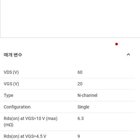
VDS (V)
60
VGS (V)
20
Type
N-channel
Configuration
Single
Rds(on) at VGS=10 V (max)
6.3
(mΩ)
Rds(on) at VGS=4.5 V
9