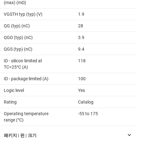
(max) (mΩ)
VGSTH typ (typ) (V)
1.9
QG (typ) (nC)
28
QGD (typ) (nC)
3.9
QGS (typ) (nC)
9.4
ID - silicon limited at
118
TC=25°C (A)
ID - package limited (A)
100
Logic level
Yes
Rating
Catalog
Operating temperature
-55 to 175
range (°C)