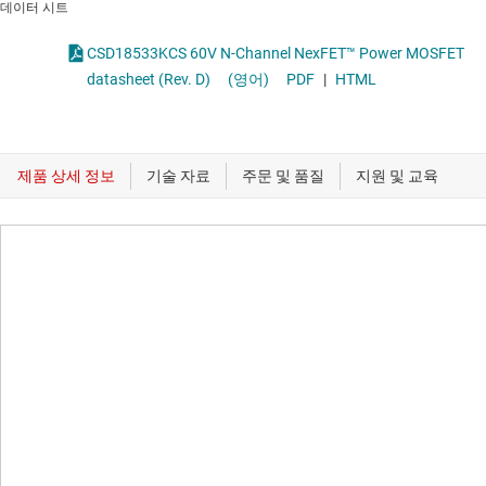
데이터 시트
CSD18533KCS 60V N-Channel NexFET™ Power MOSFET
datasheet (Rev. D)
(영어)
PDF
|
HTML