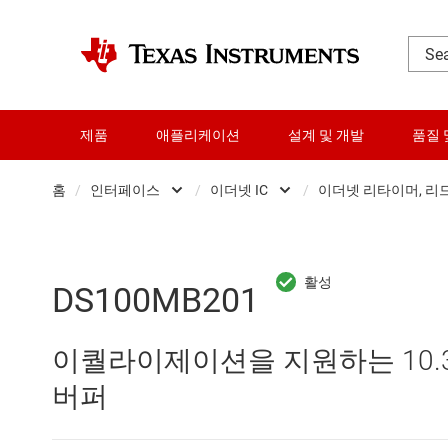
제품
애플리케이션
설계 및 개발
품질 
홈
/
인터페이스
/
이더넷 IC
/
이더넷 리타이머, 리
DLP 제품
CAN 트랜시버
이더넷
RF 및 마이크로파
HDMI, 디스플레이 포트 및
이더
DS100MB201
다이 및 웨이퍼 서비스
I2C, I3C 및 SPI IC
이퀄라이제이션을 지원하는 10.3Gb
데이터 컨버터
IO-Link 및 디지털 I/O
버퍼
로직 및 전압 변환
LIN 트랜시버