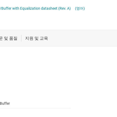
 IC
절연
멀티 스위치 감지 인터페이스(MSDI) IC
uffer with Equalization datasheet (Rev. A)
(영어)
증폭기
이더넷 IC
클록 및 타이밍
직렬 디지털 인터페이스(SDI) IC
트랜시버
패시브 및 개별
Buffer