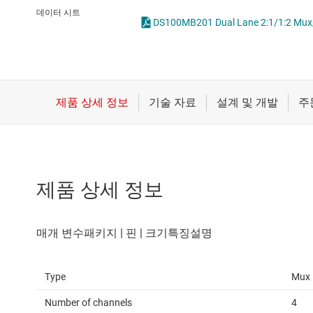
마이크로컨트롤러(MCU) 및 프로세서
LVDS, M-LVDS 및 PECL
데이터 시트
DS100MB201 Dual Lane 2:1/1:2 Mux/B
모터 드라이버
PCIe, SAS 및 SATA IC
무선 연결
RS-232 트랜시버
배터리 관리 IC
RS-485 및 RS-422 
제품 상세 정보
Type
Mux 
Number of channels
4