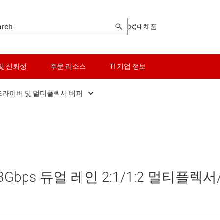
대체품
및 신뢰성
주문 리소스
TI 기업 정보
드라이버 및 멀티플렉서 버퍼
 PHY
센서
SBC(시스템 기반 칩)
 MIPI IC
넷 리타이머, 리드라이버 및 멀티플렉서 버퍼
스위치 및 멀티플렉서
USB IC
오디오, 햅틱, 피에조
고속 시리얼라이저/디시리얼라이저
ps 듀얼 레인 2:1/1:2 멀티플렉서
인터페이스
광 네트워킹 IC
전력 관리
기타 인터페이스