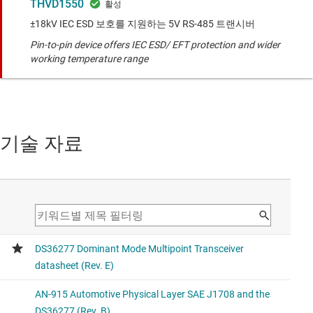
THVD1550
±18kV IEC ESD 보호를 지원하는 5V RS-485 트랜시버
Pin-to-pin device offers IEC ESD/ EFT protection and wider
working temperature range
기술 자료