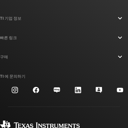
TI 기업 정보
TI 기업 정보 개요
빠른 링크
채용
연락처
뉴스룸
구매
TI E2E™ 설계 지원 포럼
우리의 이야기 | 칩을 만드는 사람들
TI API 제품군
대체품 검색
TI 에 문의하기
이벤트
myTI 회사 계정
고객 지원 센터
투자 관계
배송, 결제 및 세금
패키징
제조
주문 FAQ
품질 및 안정성
사회 공헌
공인 유통업체
myTI 계정 FAQ