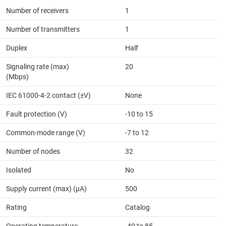
Number of receivers
1
Number of transmitters
1
Duplex
Half
Signaling rate (max)
20
(Mbps)
IEC 61000-4-2 contact (±V)
None
Fault protection (V)
-10 to 15
Common-mode range (V)
-7 to 12
Number of nodes
32
Isolated
No
Supply current (max) (µA)
500
Rating
Catalog