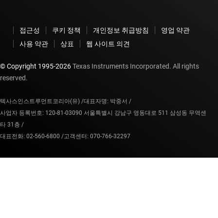
접근성
쿠키 정책
개인정보 취급방침
영업 약관
사용 약관
상표
웹 사이트 의견
© Copyright 1995-
2026
Texas Instruments Incorporated. All rights
reserved.
텍사스인스트루먼트코리아(유) /
대표자명: 박중서 /
사업자 등록번호: 120-81-03090 서울특별시 강남구 영동대로 511 삼성동 무역센
타 31층 /
대표전화: 02-560-6800 /
고객센터: 070-766-32297