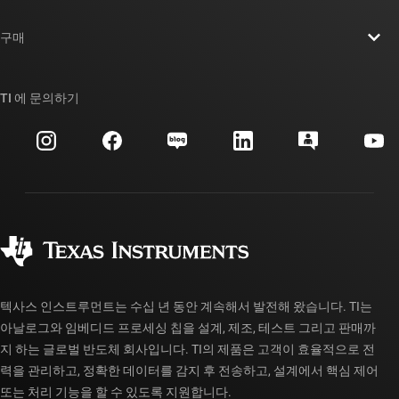
연락처
뉴스룸
구매
TI E2E™ 설계 지원 포럼
우리의 이야기 | 칩을 만드는 사람들
TI API 제품군
대체품 검색
TI 에 문의하기
이벤트
myTI 회사 계정
고객 지원 센터
투자 관계
배송, 결제 및 세금
패키징
제조
주문 FAQ
품질 및 안정성
사회 공헌
공인 유통업체
myTI 계정 FAQ
텍사스 인스트루먼트는 수십 년 동안 계속해서 발전해 왔습니다. TI는
아날로그와 임베디드 프로세싱 칩을 설계, 제조, 테스트 그리고 판매까
지 하는 글로벌 반도체 회사입니다. TI의 제품은 고객이 효율적으로 전
력을 관리하고, 정확한 데이터를 감지 후 전송하고, 설계에서 핵심 제어
또는 처리 기능을 할 수 있도록 지원합니다.