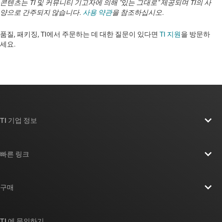
콘텐츠는 TI 및 커뮤니티 기고자에 의해 "있는 그대로" 제공되며 TI의 사
양으로 간주되지 않습니다.
사용 약관
을 참조하십시오.
품질, 패키징, TI에서 주문하는 데 대한 질문이 있다면
TI 지원
을 방문하
세요. ​​​​​​​​​​​​​​
TI 기업 정보
TI 기업 정보 개요
빠른 링크
채용
연락처
뉴스룸
구매
TI E2E™ 설계 지원 포럼
우리의 이야기 | 칩을 만드는 사람들
TI API 제품군
대체품 검색
TI 에 문의하기