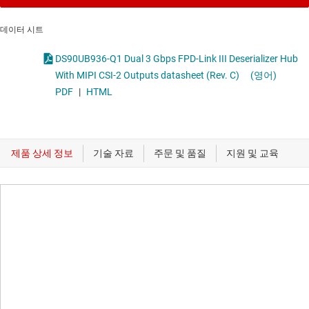
데이터 시트
DS90UB936-Q1 Dual 3 Gbps FPD-Link III Deserializer Hub
With MIPI CSI-2 Outputs datasheet (Rev. C)
(영어)
PDF
|
HTML