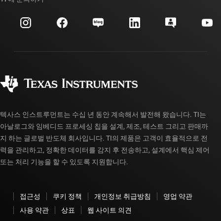
이벤트
myTI 회사 계정
고객 지원 센터
투자 관계
배송, 결제 및 세금
패키징
제조
주문 FAQ
품질 및 안정성
사회 공헌
공인 유통업체
myTI 계정 FAQ
텍사스 인스트루먼트는 수십 년 동안 계속해서 발전해 왔습니다. TI는
아날로그와 임베디드 프로세싱 칩을 설계, 제조, 테스트 그리고 판매까
지 하는 글로벌 반도체 회사입니다. TI의 제품은 고객이 효율적으로 전
력을 관리하고, 정확한 데이터를 감지 후 전송하고, 설계에서 핵심 제어
또는 처리 기능을 할 수 있도록 지원합니다.
접근성
쿠키 정책
개인정보 취급방침
영업 약관
사용 약관
상표
웹 사이트 의견