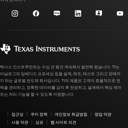
이벤트
myTI 회사 계정
고객 지원 센터
투자 관계
배송, 결제 및 세금
패키징
제조
주문 FAQ
품질 및 안정성
사회 공헌
공인 유통업체
myTI 계정 FAQ
텍사스 인스트루먼트는 수십 년 동안 계속해서 발전해 왔습니다. TI는
아날로그와 임베디드 프로세싱 칩을 설계, 제조, 테스트 그리고 판매까
지 하는 글로벌 반도체 회사입니다. TI의 제품은 고객이 효율적으로 전
력을 관리하고, 정확한 데이터를 감지 후 전송하고, 설계에서 핵심 제어
또는 처리 기능을 할 수 있도록 지원합니다.
접근성
쿠키 정책
개인정보 취급방침
영업 약관
사용 약관
상표
웹 사이트 의견