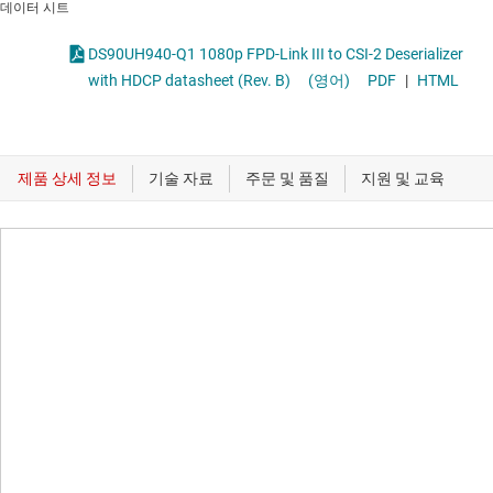
데이터 시트
DS90UH940-Q1 1080p FPD-Link III to CSI-2 Deserializer
with HDCP datasheet (Rev. B)
(영어)
PDF
|
HTML