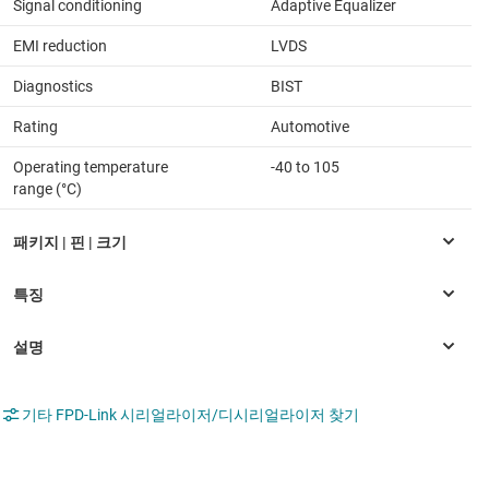
Signal conditioning
Adaptive Equalizer
EMI reduction
LVDS
Diagnostics
BIST
Rating
Automotive
Operating temperature
-40 to 105
range (°C)
기타 FPD-Link 시리얼라이저/디시리얼라이저 찾기