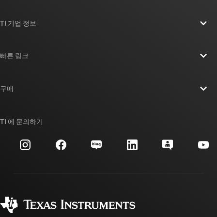
TI 기업 정보
TI 기업 정보 개요
빠른 링크
채용
연락처
뉴스룸
구매
TI E2E™ 설계 지원 포럼
우리의 이야기 | 칩을 만드는 사람들
TI API 제품군
대체품 검색
TI 에 문의하기
이벤트
myTI 회사 계정
고객 지원 센터
투자 관계
배송, 결제 및 세금
패키징
제조
주문 FAQ
품질 및 안정성
사회 공헌
공인 유통업체
myTI 계정 FAQ