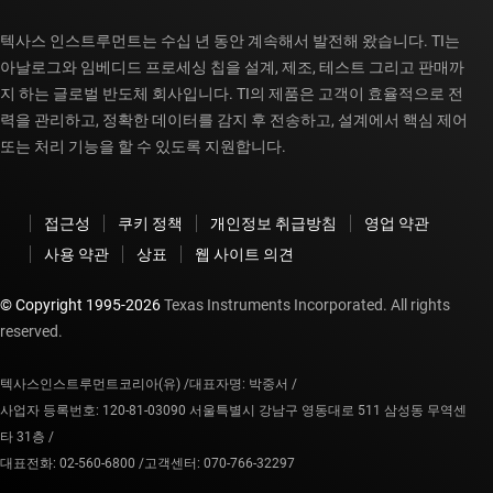
텍사스 인스트루먼트는 수십 년 동안 계속해서 발전해 왔습니다. TI는
아날로그와 임베디드 프로세싱 칩을 설계, 제조, 테스트 그리고 판매까
지 하는 글로벌 반도체 회사입니다. TI의 제품은 고객이 효율적으로 전
력을 관리하고, 정확한 데이터를 감지 후 전송하고, 설계에서 핵심 제어
또는 처리 기능을 할 수 있도록 지원합니다.
접근성
쿠키 정책
개인정보 취급방침
영업 약관
사용 약관
상표
웹 사이트 의견
© Copyright 1995-
2026
Texas Instruments Incorporated. All rights
reserved.
텍사스인스트루먼트코리아(유) /
대표자명: 박중서 /
사업자 등록번호: 120-81-03090 서울특별시 강남구 영동대로 511 삼성동 무역센
타 31층 /
대표전화: 02-560-6800 /
고객센터: 070-766-32297