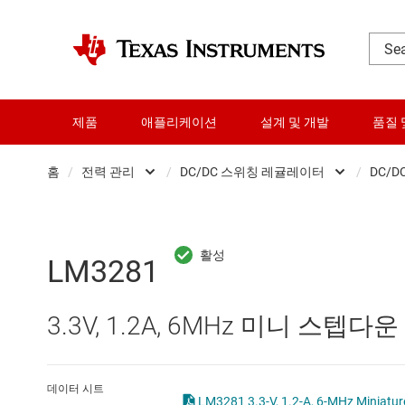
제품
애플리케이션
설계 및 개발
품질 
홈
/
전력 관리
/
DC/DC 스위칭 레귤레이터
/
DC/D
DLP 제품
AC/DC 스위칭 레귤레이
RF 및 마이크로파
DC/DC 스위칭 레귤레이
LM3281
다이 및 웨이퍼 서비스
DC/DC 전력 모듈
3.3V, 1.2A, 6MHz 미니 스텝다
데이터 컨버터
DDR 메모리 전원 IC
로직 및 전압 변환
LCD 및 OLED 디스플레
데이터 시트