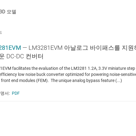
드
281EVM
— LM3281EVM 아날로그 바이패스를 지원하
 DC-DC 컨버터
EVM facilitates the evaluation of the LM3281 1.2A, 3.3V miniature step 
efficiency low noise buck converter optimized for powering noise-sensitiv
 front end modules (FEM). The unique analog bypass feature (...)
명서:
PDF