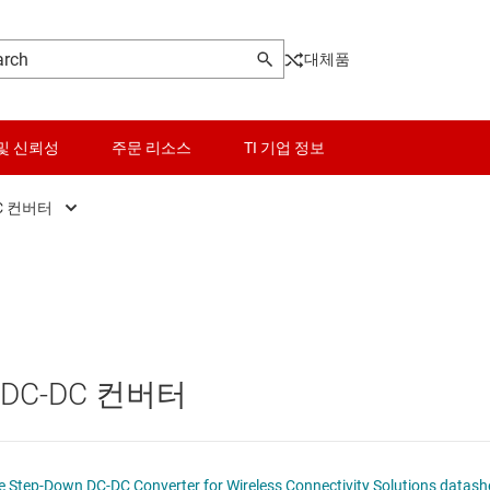
대체품
및 신뢰성
주문 리소스
TI 기업 정보
C 컨버터
터
DC/DC 컨버터
센서
Other power management
터
DC/DC 컨트롤러
스위치 및 멀티플렉서
PoE(Power Over Ethernet) 솔루션
오디오, 햅틱, 피에조
게이트 드라이버
운 DC-DC 컨버터
인터페이스
고압측 스위치 및 컨트롤러
이 전원 및 드라이버
전력 관리
멀티 채널 IC(PMIC)
LM3281 3.3-V, 1.2-A, 6-MHz Miniature Step-Down DC-DC Converter for Wireless Co