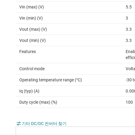
Vin (max) (V)
5.5
Vin (min) (V)
3
Vout (max) (V)
3.3
Vout (min) (V)
3.3
Features
Enabl
effic
Control mode
Volt
Operating temperature range (°C)
-30 t
Iq (typ) (A)
0.00
Duty cycle (max) (%)
100
기타 DC/DC 컨버터 찾기