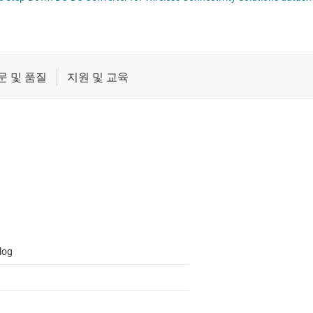
절연
무접점 릴레이
증폭기
부하 스위치
클록 및 타이밍
패시브 및 개별
log