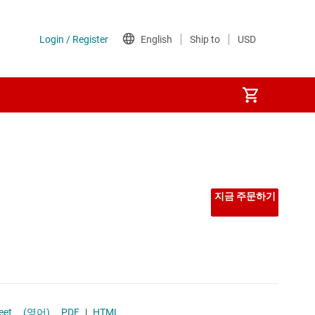
선형 및 저손실(LDO) 레귤레이터
시퀀서
지금 주문하기
저압측 스위치
전력계
전압 레퍼런스
nnectivity Solutions datasheet
(영어)
PDF
|
HTML