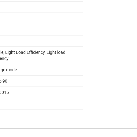
e, Light Load Efficiency, Light load
iency
age mode
o 90
0015