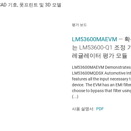
평가 보드
LM53600MAEVM
— 
는 LM53600-Q1 조정 
레귤레이터 평가 모듈
LM53600MAEVM Demonstrates the
LM53600MQDSX Automotive Integ
features all the input necessary 
device. The EVM has an EMI filte
choose to bypass that filter usin
(...)
사용 설명서:
PDF