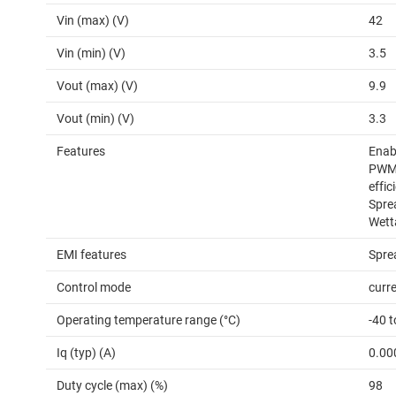
Vin (max) (V)
42
Vin (min) (V)
3.5
Vout (max) (V)
9.9
Vout (min) (V)
3.3
Features
Enabl
PWM,
effic
Spre
Wett
EMI features
Spre
Control mode
curr
Operating temperature range (°C)
-40 
Iq (typ) (A)
0.00
Duty cycle (max) (%)
98