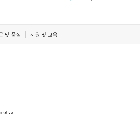
절연
무접점 릴레이
증폭기
부하 스위치
클록 및 타이밍
패시브 및 개별
motive