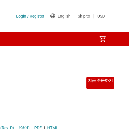
선형 및 저손실(LDO) 레귤레이터
시퀀서
지금 주문하기
저압측 스위치
전력계
전압 레퍼런스
asheet (Rev. D)
(영어)
PDF
|
HTML