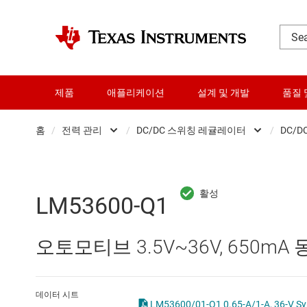
제품
애플리케이션
설계 및 개발
품질 
홈
/
전력 관리
/
DC/DC 스위칭 레귤레이터
/
DC/D
DLP 제품
AC/DC 스위칭 레귤레이
RF 및 마이크로파
DC/DC 스위칭 레귤레이
LM53600-Q1
다이 및 웨이퍼 서비스
DC/DC 전력 모듈
오토모티브 3.5V~36V, 650mA
데이터 컨버터
DDR 메모리 전원 IC
로직 및 전압 변환
LCD 및 OLED 디스플레
데이터 시트