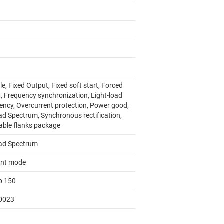
e, Fixed Output, Fixed soft start, Forced
 Frequency synchronization, Light-load
iency, Overcurrent protection, Power good,
ad Spectrum, Synchronous rectification,
able flanks package
ad Spectrum
ent mode
to 150
0023