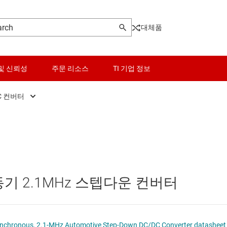
대체품
및 신뢰성
주문 리소스
TI 기업 정보
C 컨버터
터
DC/DC 컨버터
센서
Other power management
터
DC/DC 컨트롤러
스위치 및 멀티플렉서
PoE(Power Over Ethernet) 솔루션
오디오, 햅틱, 피에조
게이트 드라이버
 동기 2.1MHz 스텝다운 컨버터
인터페이스
고압측 스위치 및 컨트롤러
이 전원 및 드라이버
전력 관리
멀티 채널 IC(PMIC)
LM53600/01-Q1 0.65-A/1-A, 36-V Synchronous, 2.1-MHz Automotive Step-Down DC/DC Converter dat