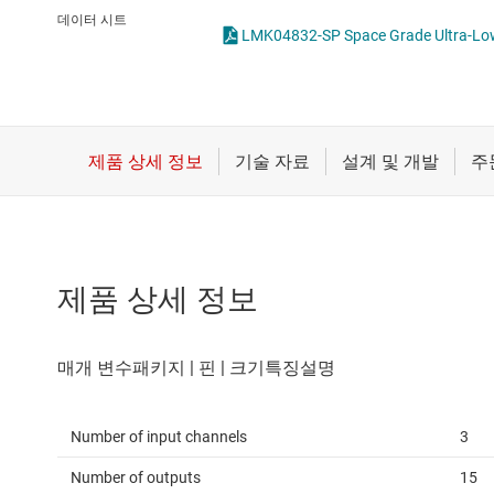
마이크로컨트롤러(MCU) 및 프로세서
클록 생성기
데이터 시트
LMK04832-SP Space Grade Ultra-Low-
모터 드라이버
클록 지터 클리너
무선 연결
배터리 관리 IC
제품 상세 정보
Number of input channels
3
Number of outputs
15