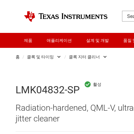
제품
애플리케이션
설계 및 개발
품질 
홈
/
클록 및 타이밍
/
클록 지터 클리너
DLP 제품
Other clock and ti
RF 및 마이크로파
RTC(실시간 클록) 
LMK04832-SP
다이 및 웨이퍼 서비스
오실레이터
Radiation-hardened, QML-V, ultra
데이터 컨버터
클록 네트워크 싱
jitter cleaner
로직 및 전압 변환
클록 버퍼