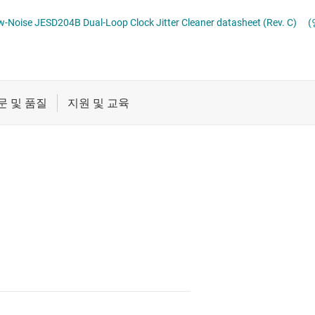
절연
Noise JESD204B Dual-Loop Clock Jitter Cleaner datasheet (Rev. C)
(
증폭기
클록 및 타이밍
패시브 및 개별