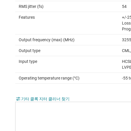
RMS jitter (fs)
54
Features
+/-2
Loss
Prog
Output frequency (max) (MHz)
325
Output type
CML,
Input type
HCSL
LVPE
Operating temperature range (°C)
-55 
기타 클록 지터 클리너 찾기