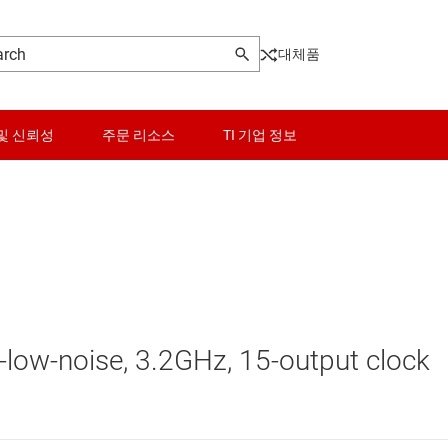
대체품
및 신뢰성
주문 리소스
TI 기업 정보
ming
센서
및 타이머
스위치 및 멀티플렉서
오디오, 햅틱, 피에조
-low-noise, 3.2GHz, 15-output clock
크로나이저
인터페이스
전력 관리