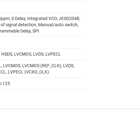
5ppm, 0 Delay, Integrated VCO, JESD204B,
 of signal detection, Manual/auto switch,
rammable Delay, SPI
5
 HSDS, LVCMOS, LVDS, LVPECL
, LVCMOS, LVCMOS (REF_CLK), LVDS,
CL, LVPECL (VCXO_CLK)
to 125