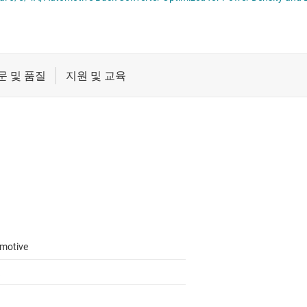
절연
무접점 릴레이
증폭기
부하 스위치
클록 및 타이밍
패시브 및 개별
motive