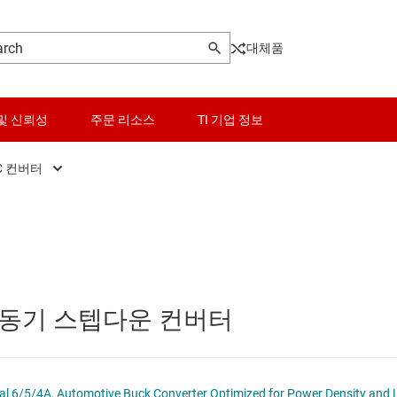
대체품
및 신뢰성
주문 리소스
TI 기업 정보
C 컨버터
터
DC/DC 컨버터
센서
Other power management
터
DC/DC 컨트롤러
스위치 및 멀티플렉서
PoE(Power Over Ethernet) 솔루션
오디오, 햅틱, 피에조
게이트 드라이버
 출력 동기 스텝다운 컨버터
인터페이스
고압측 스위치 및 컨트롤러
이 전원 및 드라이버
전력 관리
멀티 채널 IC(PMIC)
l 6/5/4A, Automotive Buck Converter Optimized for Power Density and 