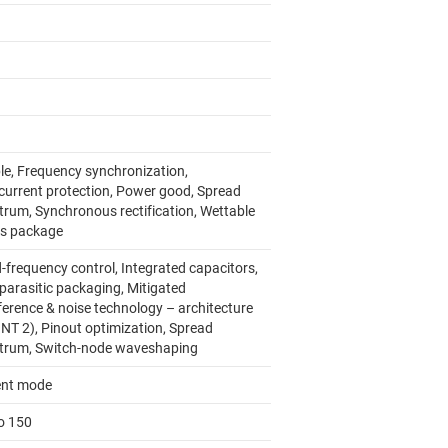
le, Frequency synchronization,
current protection, Power good, Spread
trum, Synchronous rectification, Wettable
ks package
-frequency control, Integrated capacitors,
parasitic packaging, Mitigated
ference & noise technology – architecture
INT 2), Pinout optimization, Spread
trum, Switch-node waveshaping
ent mode
to 150