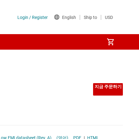
선형 및 저손실(LDO) 레귤레이터
시퀀서
지금 주문하기
저압측 스위치
전력계
전압 레퍼런스
Low EMI datasheet (Rev. A)
(영어)
PDF
|
HTML