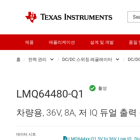
제품
애플리케이션
설계 및 개발
품질 
홈
/
전력 관리
/
DC/DC 스위칭 레귤레이터
/
DC/D
DLP 제품
AC/DC 스위칭 레귤레이
RF 및 마이크로파
DC/DC 스위칭 레귤레이
LMQ64480-Q1
다이 및 웨이퍼 서비스
DC/DC 전력 모듈
차량용, 36V, 8A, 저 IQ 듀얼
데이터 컨버터
DDR 메모리 전원 IC
로직 및 전압 변환
LCD 및 OLED 디스플레
데이터 시트
LMQ644xx-Q1 3V to 36V, Low IQ , Dua