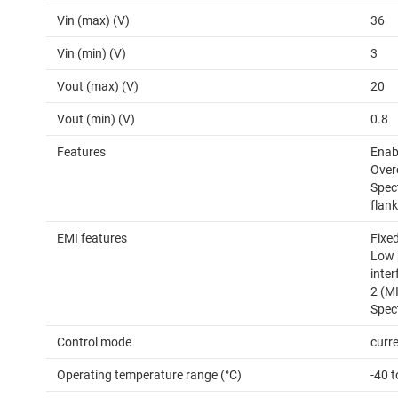
Vin (max) (V)
36
Vin (min) (V)
3
Vout (max) (V)
20
Vout (min) (V)
0.8
Features
Enab
Over
Spec
flan
EMI features
Fixed
Low 
inter
2 (M
Spec
Control mode
curr
Operating temperature range (°C)
-40 