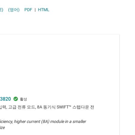
전원 보호 스위치 및 컨트롤러
. E)
(영어)
PDF
|
HTML
통제기 및 리셋 IC
3820
 입력, 고급 전류 모드, 8A 동기식 SWIFT™ 스텝다운 전
iciency, higher current (8A) module in a smaller
ize