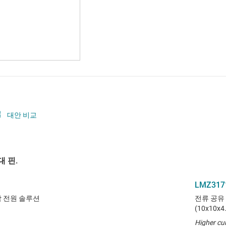
대안 비교
 핀.
LMZ317
통합 전원 솔루션
전류 공유 
(10x10x
Higher cur