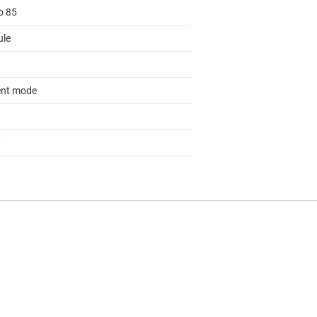
o 85
le
ent mode
0