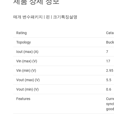
제품 상세 정보
Rating
Cata
Topology
Buck
Iout (max) (A)
7
Vin (max) (V)
17
Vin (min) (V)
2.95
Vout (max) (V)
5.5
Vout (min) (V)
0.6
Features
Curr
synch
good