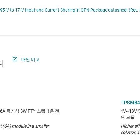
절연
무접점 릴레이
LMZ31707 7-A Power Module with 2.95-V to 17-V Input and Current Sharing in QFN Package datasheet (Rev
증폭기
부하 스위치
클록 및 타이밍
패시브 및 개별
대안 비교
다
TPSM84
 6A 동기식 SWIFT™ 스텝다운 전
4V~18V
원 모듈
nt (6A) module in a smaller
Higher eff
solution s