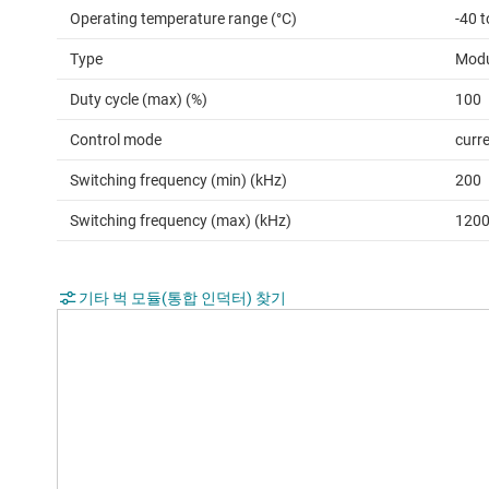
Operating temperature range (°C)
-40 t
Type
Modu
Duty cycle (max) (%)
100
Control mode
curr
Switching frequency (min) (kHz)
200
Switching frequency (max) (kHz)
120
기타 벅 모듈(통합 인덕터) 찾기