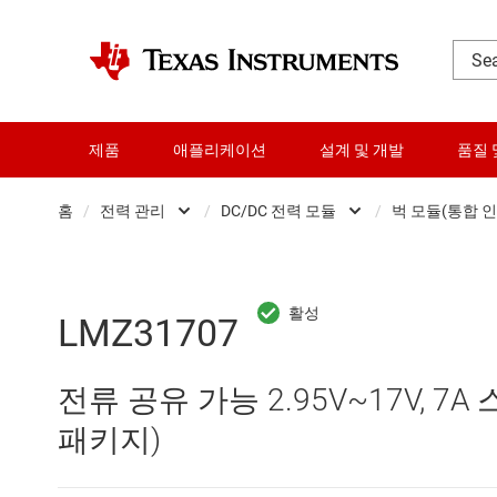
제품
애플리케이션
설계 및 개발
품질 
홈
/
전력 관리
/
DC/DC 전력 모듈
/
벅 모듈(통합 
DLP 제품
AC/DC 스위칭 레귤레이
RF 및 마이크로파
DC/DC 스위칭 레귤레이
LMZ31707
다이 및 웨이퍼 서비스
DC/DC 전력 모듈
전류 공유 가능 2.95V~17V, 7A
데이터 컨버터
DDR 메모리 전원 IC
패키지)
로직 및 전압 변환
LCD 및 OLED 디스플레