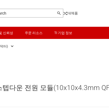
대체품
및 신뢰성
주문 리소스
TI 기업 정보
인덕터)
터
벅 모듈(통합 인덕터)
센서
Other power management
터
절연 전원 모듈(일체형 변압기)
스위치 및 멀티플렉서
PoE(Power Over Ethernet) 솔루션
오디오, 햅틱, 피에조
게이트 드라이버
 스텝다운 전원 모듈(10x10x4.3mm Q
인터페이스
고압측 스위치 및 컨트롤러
이 전원 및 드라이버
전력 관리
멀티 채널 IC(PMIC)