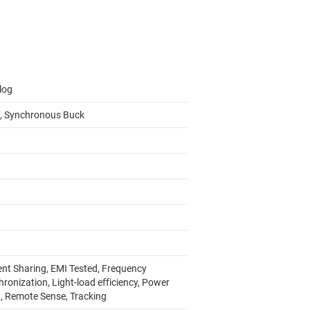
log
, Synchronous Buck
ent Sharing, EMI Tested, Frequency
ronization, Light-load efficiency, Power
, Remote Sense, Tracking