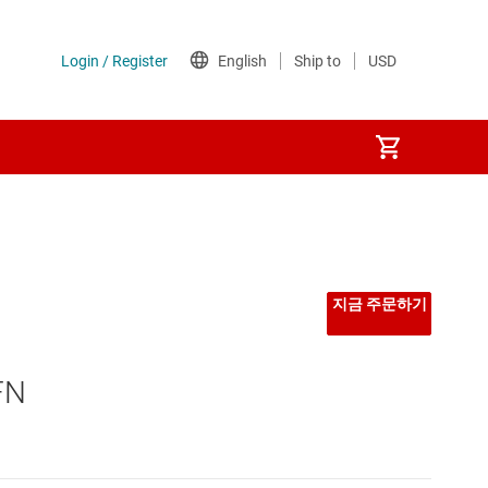
선형 및 저손실(LDO) 레귤레이터
시퀀서
지금 주문하기
저압측 스위치
FN
전력계
전압 레퍼런스