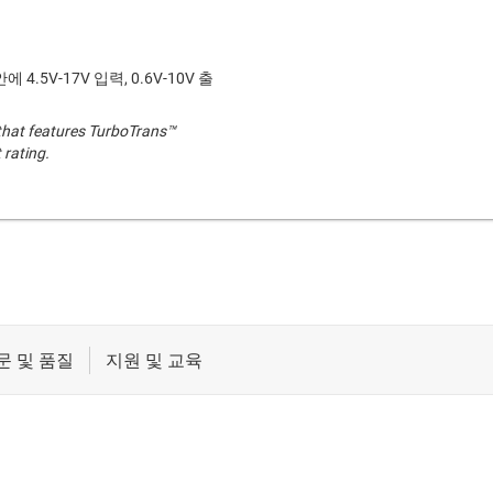
 4.5V-17V 입력, 0.6V-10V 출
that features TurboTrans™
 rating.