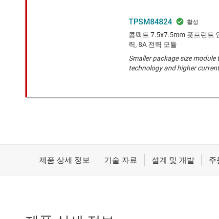
TPSM84824
콤팩트 7.5x7.5mm 풋프린트 안에
력, 8A 전력 모듈
Smaller package size module 
technology and higher current