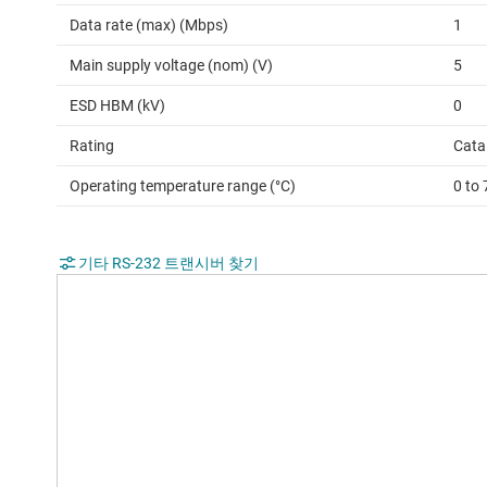
Data rate (max) (Mbps)
1
Main supply voltage (nom) (V)
5
ESD HBM (kV)
0
Rating
Cata
Operating temperature range (°C)
0 to 
기타 RS-232 트랜시버 찾기