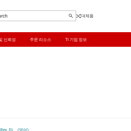
대체품
및 신뢰성
주문 리소스
TI 기업 정보
센서
SBC(시스템 기반 칩)
 MIPI IC
스위치 및 멀티플렉서
USB IC
오디오, 햅틱, 피에조
고속 시리얼라이저/디시리얼라이저
인터페이스
광 네트워킹 IC
전력 관리
기타 인터페이스
Rev. D)
(영어)