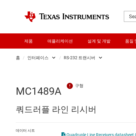
제품
애플리케이션
설계 및 개발
품질 
홈
/
인터페이스
/
RS-232 트랜시버
DLP 제품
CAN 트랜시버
RF 및 마이크로파
HDMI, 디스플레이 포트 및
MC1489A
다이 및 웨이퍼 서비스
I2C, I3C 및 SPI IC
쿼드러플 라인 리시버
데이터 컨버터
IO-Link 및 디지털 I/O
로직 및 전압 변환
LIN 트랜시버
데이터 시트
Quadruple Line Receivers datasheet (