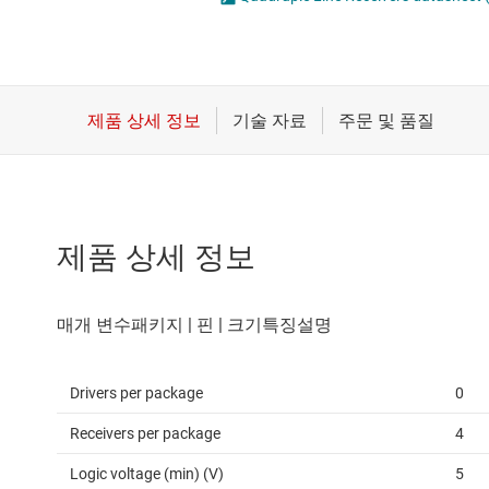
마이크로컨트롤러(MCU) 및 프로세서
LVDS, M-LVDS 및 PECL
모터 드라이버
PCIe, SAS 및 SATA IC
무선 연결
RS-232 트랜시버
배터리 관리 IC
RS-485 및 RS-422 
제품 상세 정보
Drivers per package
0
Receivers per package
4
Logic voltage (min) (V)
5