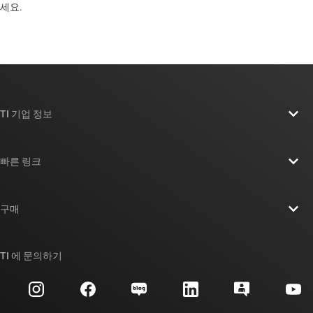
세요. ​​​​​​​​​​​​​​
TI 기업 정보
TI 기업 정보 개요
빠른 링크
채용
연락처
뉴스룸
구매
TI E2E™ 설계 지원 포럼
우리의 이야기 | 칩을 만드는 사람들
TI API 제품군
대체품 검색
TI 에 문의하기
이벤트
myTI 회사 계정
고객 지원 센터
투자 관계
배송, 결제 및 세금