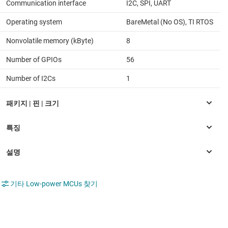
Communication interface
I2C, SPI, UART
Operating system
BareMetal (No OS), TI RTOS
Nonvolatile memory (kByte)
8
Number of GPIOs
56
Number of I2Cs
1
기타 Low-power MCUs 찾기