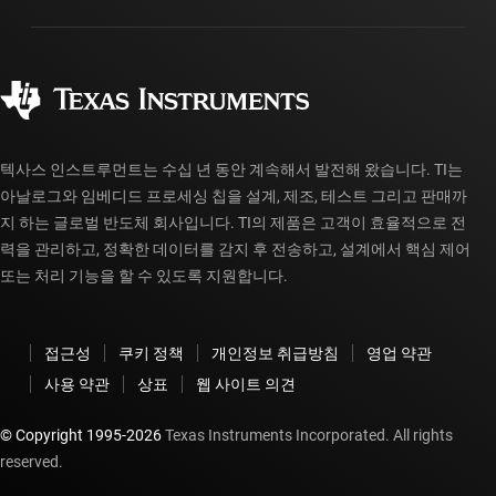
패키징
제조
주문 FAQ
품질 및 안정성
사회 공헌
공인 유통업체
myTI 계정 FAQ
텍사스 인스트루먼트는 수십 년 동안 계속해서 발전해 왔습니다. TI는
아날로그와 임베디드 프로세싱 칩을 설계, 제조, 테스트 그리고 판매까
지 하는 글로벌 반도체 회사입니다. TI의 제품은 고객이 효율적으로 전
력을 관리하고, 정확한 데이터를 감지 후 전송하고, 설계에서 핵심 제어
또는 처리 기능을 할 수 있도록 지원합니다.
접근성
쿠키 정책
개인정보 취급방침
영업 약관
사용 약관
상표
웹 사이트 의견
© Copyright 1995-
2026
Texas Instruments Incorporated. All rights
reserved.