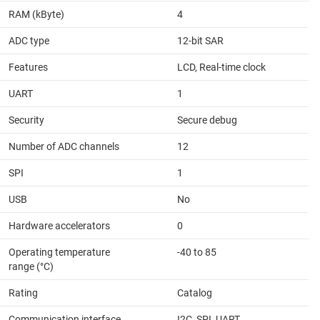
RAM (kByte)
4
ADC type
12-bit SAR
Features
LCD, Real-time clock
UART
1
Security
Secure debug
Number of ADC channels
12
SPI
1
USB
No
Hardware accelerators
0
Operating temperature
-40 to 85
range (°C)
Rating
Catalog
Communication interface
I2C, SPI, UART