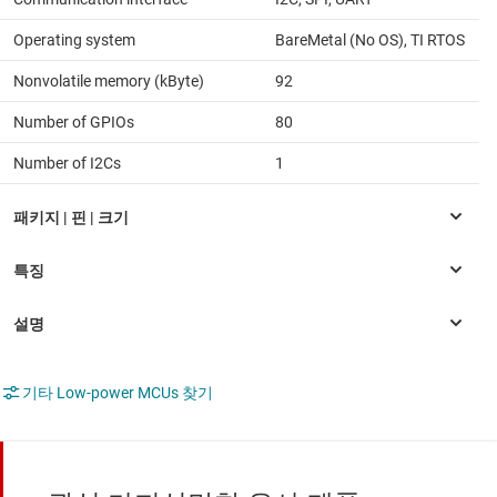
Operating system
BareMetal (No OS), TI RTOS
Nonvolatile memory (kByte)
92
Number of GPIOs
80
Number of I2Cs
1
기타 Low-power MCUs 찾기