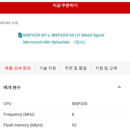
지금 주문하기
데이터 시트
MSP430F461x, MSP430F461x1 Mixed Signal
Microcontroller datasheet
(영어)
CPU
MSP430
Frequency (MHz)
8
Flash memory (kByte)
92