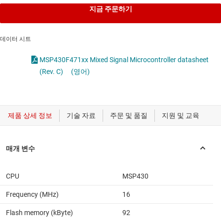
지금 주문하기
데이터 시트
MSP430F471xx Mixed Signal Microcontroller datasheet
(Rev. C)
(영어)
CPU
MSP430
Frequency (MHz)
16
Flash memory (kByte)
92