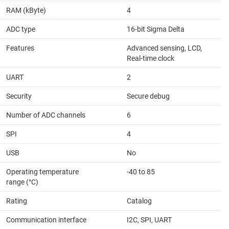
RAM (kByte)
4
ADC type
16-bit Sigma Delta
Features
Advanced sensing, LCD,
Real-time clock
UART
2
Security
Secure debug
Number of ADC channels
6
SPI
4
USB
No
Operating temperature
-40 to 85
range (°C)
Rating
Catalog
Communication interface
I2C, SPI, UART