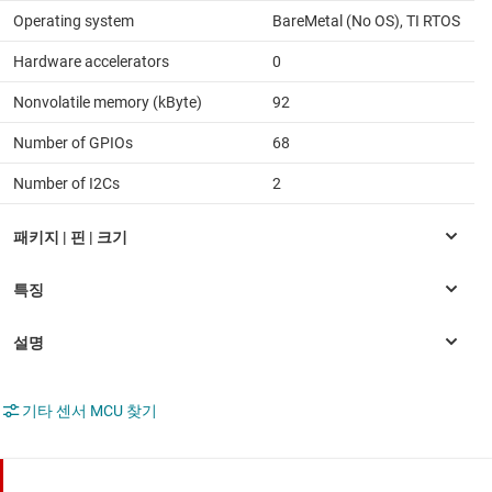
Operating system
BareMetal (No OS), TI RTOS
Hardware accelerators
0
Nonvolatile memory (kByte)
92
Number of GPIOs
68
Number of I2Cs
2
기타 센서 MCU 찾기