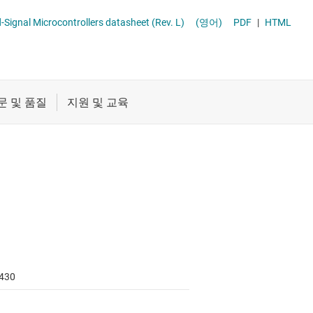
절연
차량용 MCU
MSP430F5510, MSP430F550x Mixed-Signal Microcontrollers datasheet (Rev. L)
(영어)
PDF
|
HTML
증폭기
클록 및 타이밍
패시브 및 개별
430