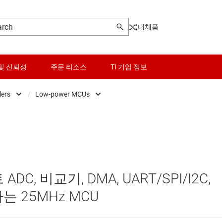
대체품
및 신뢰성
주문 리소스
TI 기업 정보
lers
/
Low-power MCUs
Microcontrollers
센서
Low-power MCUs
마이크로프로세서 및 DSP
스위치 및 멀티플렉서
범용 MCU
오디오, 햅틱, 피에조
센서 MCU
ADC, 비교기, DMA, UART/SPI/I2C,
인터페이스
실시간 디지털 전원 MCU
는 25MHz MCU
전력 관리
실시간 모터 컨트롤 및 자동화 MCU