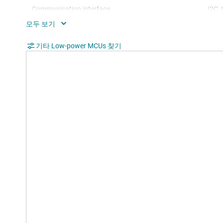
Communication interface
I2C,
Operating system
Bare
Nonvolatile memory (kByte)
기타 Low-power MCUs 찾기
16
Number of GPIOs
47
Number of I2Cs
2