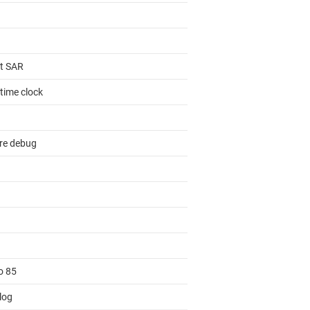
it SAR
time clock
re debug
o 85
log