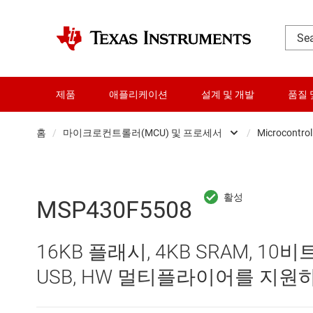
제품
애플리케이션
설계 및 개발
품질 
홈
/
마이크로컨트롤러(MCU) 및 프로세서
/
Microcontrol
DLP 제품
RF 및 마이크로파
MSP430F5508
다이 및 웨이퍼 서비스
16KB 플래시, 4KB SRAM, 10비트 
데이터 컨버터
USB, HW 멀티플라이어를 지원하
로직 및 전압 변환